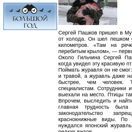
Сергей Пашков пришел в Мур
от холода. Он шел пешком 
километров. «Там на реч
перебитым крылом», — первое
Около Гильчина Сергей Па
когда увидел эту красивую пт
Поймать журавля он не смог:
и травой, а журавль даже н
быстрее, чем человек.
специалистам. Сотрудники 
выехали на место. Птицы та
Впрочем, выследить и найт
главная трудность была
законодательство зап
краснокнижные виды. По
нуждался японский журавль
редких видов.