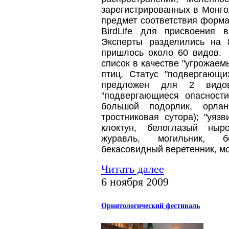
зарегистрированных в Монго
предмет соответствия форм
BirdLife для присвоения 
Эксперты разделились на 
пришлось около 60 видов.
список в качестве "угрожае
птиц. Статус "подвергающи
предложен для 2 видов 
"подвергающиеся опасности
большой подорлик, орлан-
тростниковая сутора); "уяз
клоктун, белоглазый ныр
журавль, могильник, б
бекасовидный веретенник, мо
Читать далее
6 ноября 2009
Орнитологический фестиваль