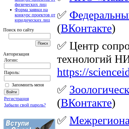
физических лиц
Форма заявки на
✅
Федеральный
конкурс проектов от
юридических лиц
(
ВКонтакте
)
Поиск по сайту
✅ Центр сопро
Авторизация
технологий Н
Логин:
https://sciencei
Пароль:
Запомнить меня
✅
Зоологичес
Регистрация
(
ВКонтакте
)
Забыли свой пароль?
✅
Межрегиона