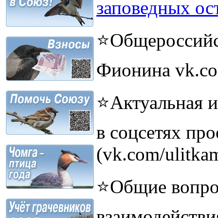
заповедных ос
⭐Общероссийск
Фионина vk.com
⭐Актуальная и
в соцсетях пр
(vk.com/ulitkam
⭐Общие вопро
взаимодействи