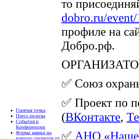
то присоединя
dobro.ru/event
профиле на са
Добро.рф.
ОРГАНИЗАТ
✅ Союз охран
✅ Проект по п
Горячая точка
(
ВКонтакте
,
Те
Пресс-релизы
События и
Конференции
✅
АНО «Наше
Форма заявки на
конкурс проектов от