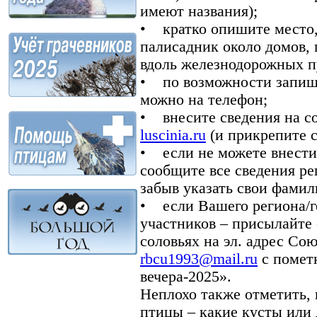
имеют названия);
• кратко опишите место, 
палисадник около домов, 
вдоль железнодорожных пу
• по возможности запиши
можно на телефон;
• внесите сведения на с
luscinia.ru
(и прикрепите 
• если не можете внести
сообщите все сведения ре
забыв указать свои фамил
• если Вашего региона/го
участников – присылайте
соловьях на эл. адрес Со
rbcu1993@mail.ru
с помет
вечера-2025».
Неплохо также отметить,
птицы – какие кусты или 