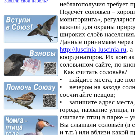
Забыли свой пароль?
неблагополучия требует 
Подсчёт соловьев – хоро
мониторинга», регулярно
важной для охраны прир
широких слоёв населения
Данные принимаем через 
http://luscinia-luscinia.ru
, 
координаторов. Их конта
соловьином сайте, по кно
Как считать соловьёв?
• найдите места, где пою
• вечером на заходе солн
сосчитайте певцов;
• запишите адрес места, 
города, название улицы, 
считаете птиц в парке – у
Вы слышали соловьёв (в 
и т.п.) или вблизи какой 