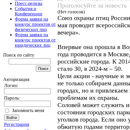
Пресс-релизы
Проголосуйте за новость
События и
(Нет голосов)
Конференции
Союз охраны птиц России
Форма заявки на
конкурс проектов от
мая проводит всероссий
физических лиц
вечера».
Форма заявки на
конкурс проектов от
юридических лиц
Впервые она прошла в Вор
года проводится в Москве
Поиск по сайту
российские города. К 201
стало 30, в 2024-м – 50.
Цели акции - научные и э
Авторизация
не только собираем данны
Логин:
городах, но и привлекаем
проблемам их охраны.
Пароль:
Соловей может служить и
Запомнить меня
состояния городских парк
уголков города. Если оно
Регистрация
обжитую годами территор