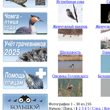
Ястребиная сова
С
Жемчужный вьюрок
Жемчуж
Шилохвость
Гор
Овсянка Годлевского
Белоще
Фотографии 1 - 30 из 216
Начало | Пред. |
1
2
3
4
5
|
След.
|
Ко