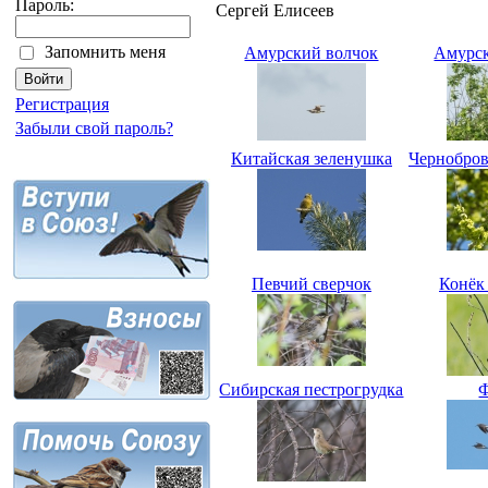
Пароль:
Сергей Елисеев
Запомнить меня
Амурский волчок
Амурск
Регистрация
Забыли свой пароль?
Китайская зеленушка
Чернобров
Певчий сверчок
Конёк
Сибирская пестрогрудка