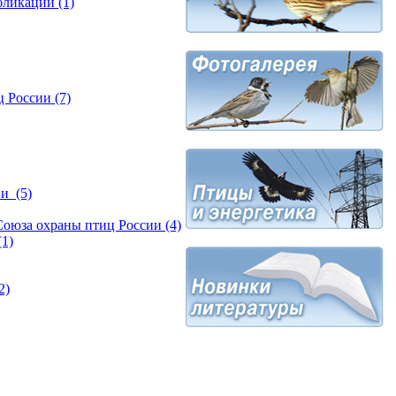
ликаций (1)
 России (7)
и (5)
оюза охраны птиц России (4)
1)
2)