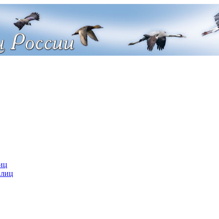
иц
 лиц