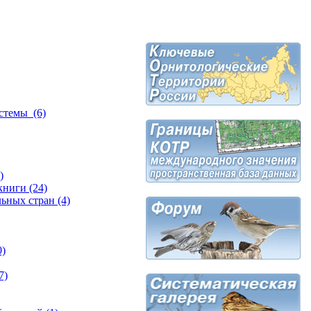
стемы (6)
)
ниги (24)
ьных стран (4)
0)
7)