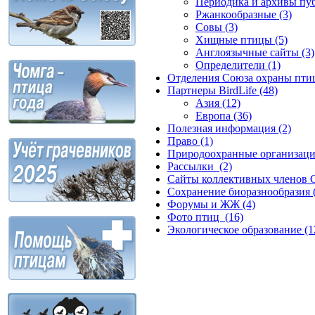
Периодика и архивы пуб
Ржанкообразные (3)
Совы (3)
Хищные птицы (5)
Англоязычные сайты (3)
Определители (1)
Отделения Союза охраны птиц
Партнеры BirdLife (48)
Азия (12)
Европа (36)
Полезная информация (2)
Право (1)
Природоохранные организаци
Рассылки (2)
Сайты коллективных членов С
Сохранение биоразнообразия (
Форумы и ЖЖ (4)
Фото птиц (16)
Экологическое образование (1