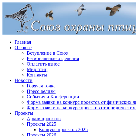
Главная
О союзе
Вступление в Союз
Региональные отделения
Оплатить взнос
Мир птиц
Контакты
Новости
Горячая точка
Пресс-релизы
События и Конференции
Форма заявки на конкурс проектов от физических л
Форма заявки на конкурс проектов от юридических
Проекты
Архив проектов
Проекты 2025
Конкурс проектов 2025
Проекты 2026