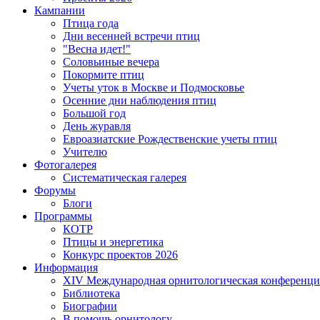
Кампании
Птица года
Дни весенней встречи птиц
"Весна идет!"
Соловьиные вечера
Покормите птиц
Учеты уток в Москве и Подмосковье
Осенние дни наблюдения птиц
Большой год
День журавля
Евроазиатские Рождественские учеты птиц
Учителю
Фотогалерея
Систематическая галерея
Форумы
Блоги
Программы
КОТР
Птицы и энергетика
Конкурс проектов 2026
Информация
XIV Международная орнитологическая конференци
Библиотека
Биографии
В помощь орнитологу