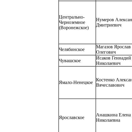
Центрально-
Нумеров Алекса
Черноземное
Дмитриевич
(Воронежское)
Магазов Ярослав
Челябинское
Олегович
Исаков Геннадий
Чувашское
Николаевич
Костенко Алекса
Ямало-Ненецкое
Вячеславович
Анашкина Елена
Ярославское
Николаевна