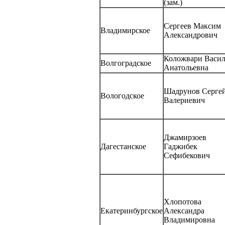
(зам.)
Сергеев Максим
Владимирское
Александрович
Коложвари Васи
Волгоградское
Анатольевна
Шадрунов Серге
Вологодское
Валериевич
Джамирзоев
Дагестанское
Гаджибек
Сефибекович
Хлопотова
Екатеринбургское
Александра
Владимировна