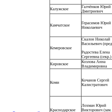
Галчёнков Юрий
Калужское
Дмитриевич
Герасимов Юрий
Камчатское
Николаевич
Скалон Николай
Васильевич (пред.
Кемеровское
Радостева Елена
Сергеевна (секр.)
Козлова Анна
Кировское
Владимировна
Кочанов Сергей
Коми
Калистратович
Лохман Юрий
Краснодарское
Викторович (зам.