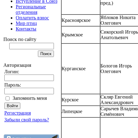
Вступление в Союз
пред.)
Региональные
отделения
Яблоков Никита
Оплатить взнос
Красноярское
Олегович
Мир птиц
Контакты
Сикорский Игорь
Крымское
Анатольевич
Поиск по сайту
Авторизация
Бологов Игорь
Курганское
Олегович
Логин:
Пароль:
Скляр Евгений
Запомнить меня
Курское
Александрович
Сарычев Владим
Липецкое
Регистрация
Семёнович
Забыли свой пароль?