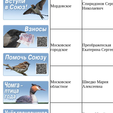
Спиридонов Сер
Мордовское
Николаевич
Московское
Преображенская
городское
Екатерина Серге
Московское
Шведко Мария
областное
Алексеевна