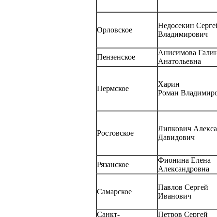
Недосекин Серге
Орловское
Владимирович
Анисимова Гали
Пензенское
Анатольевна
Харин
Пермское
Роман Владимир
Липкович Алекс
Ростовское
Давидович
Фионина Елена
Рязанское
Александровна
Павлов Сергей
Самарское
Иванович
Санкт-
Петров Сергей