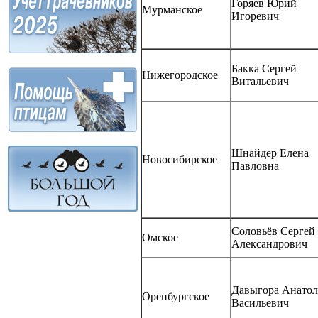
Горяев Юрий
Мурманское
Игоревич
Бакка Сергей
Нижегородское
Витальевич
Шнайдер Елена
Новосибирское
Павловна
Соловьёв Сергей
Омское
Александрович
Давыгора Анато
Оренбургское
Васильевич