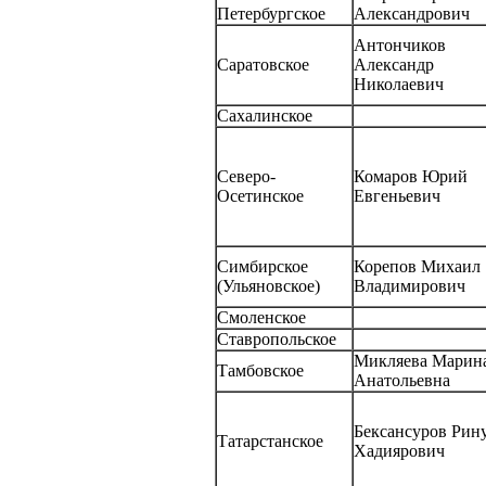
Петербургское
Александрович
Антончиков
Саратовское
Александр
Николаевич
Сахалинское
Северо-
Комаров Юрий
Осетинское
Евгеньевич
Симбирское
Корепов Михаил
(Ульяновское)
Владимирович
Смоленское
Ставропольское
Микляева Марин
Тамбовское
Анатольевна
Бексансуров Рин
Татарстанское
Хадиярович