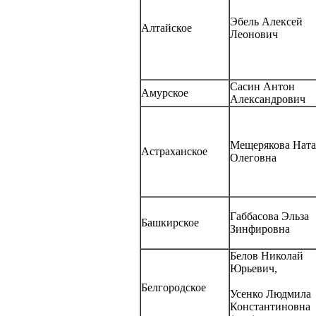
Эбель Алексей
Алтайское
Леонович
Сасин Антон
Амурское
Александрович
Мещерякова Ната
Астраханское
Олеговна
Габбасова Эльза
Башкирское
Зинфировна
Белов Николай
Юрьевич,
Белгородское
Усенко Людмила
Константиновна