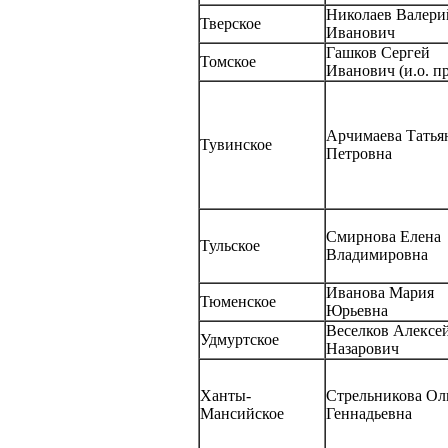
Николаев Валери
Тверское
Иванович
Гашков Сергей
Томское
Иванович (и.о. пр
Арчимаева Татья
Тувинское
Петровна
Смирнова Елена
Тульское
Владимировна
Иванова Мария
Тюменское
Юрьевна
Веселков Алексе
Удмуртское
Назарович
Ханты-
Стрельникова Ол
Мансийское
Геннадьевна