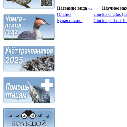
Название вида
Научное на
Оляпка
Cinсlus cinсlus (L
Бурaя оляпка
Cinсlus pallasii 