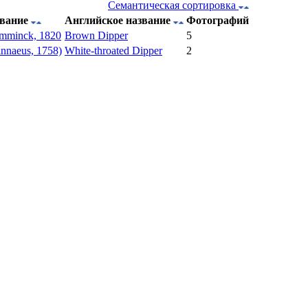
Семантическая сортировка
звание
Английское название
Фотографий
Temminck, 1820
Brown Dipper
5
innaeus, 1758)
White-throated Dipper
2