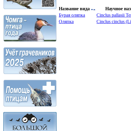
Название вида
Научное на
Бурaя оляпка
Cinсlus pallasii 
Оляпка
Cinсlus cinсlus (L