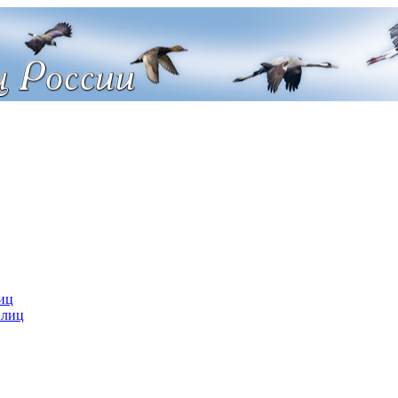
иц
 лиц