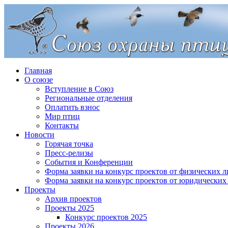
Главная
О союзе
Вступление в Союз
Региональные отделения
Оплатить взнос
Мир птиц
Контакты
Новости
Горячая точка
Пресс-релизы
События и Конференции
Форма заявки на конкурс проектов от физических л
Форма заявки на конкурс проектов от юридических
Проекты
Архив проектов
Проекты 2025
Конкурс проектов 2025
Проекты 2026