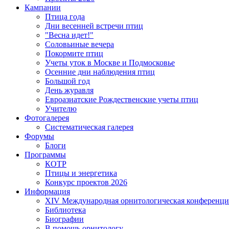
Кампании
Птица года
Дни весенней встречи птиц
"Весна идет!"
Соловьиные вечера
Покормите птиц
Учеты уток в Москве и Подмосковье
Осенние дни наблюдения птиц
Большой год
День журавля
Евроазиатские Рождественские учеты птиц
Учителю
Фотогалерея
Систематическая галерея
Форумы
Блоги
Программы
КОТР
Птицы и энергетика
Конкурс проектов 2026
Информация
XIV Международная орнитологическая конференци
Библиотека
Биографии
В помощь орнитологу