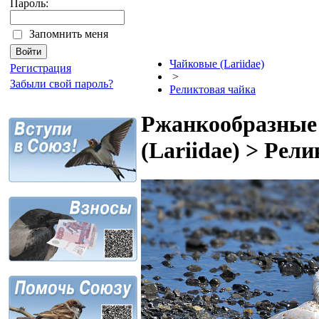
Пароль:
Запомнить меня
Чайковые (Lariidae)
Регистрация
>
Забыли свой пароль?
Реликтовая чайка
Ржанкообразные 
(Lariidae) > Рел