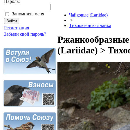
Пароль:
Запомнить меня
Чайковые (Lariidae)
>
Тихоокеанская чайка
Регистрация
Забыли свой пароль?
Ржанкообразные 
(Lariidae) > Тих