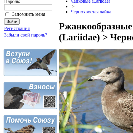
Чайковые (Lariidae)
Пароль:
>
Чернохвостая чайка
Запомнить меня
Ржанкообразные 
Регистрация
(Lariidae) > Чер
Забыли свой пароль?