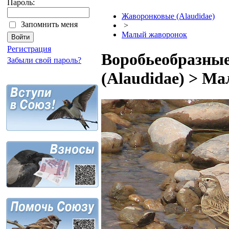
Пароль:
Жаворонковые (Alaudidae)
Запомнить меня
>
Малый жаворонок
Регистрация
Воробьеобразные
Забыли свой пароль?
(Alaudidae) > М