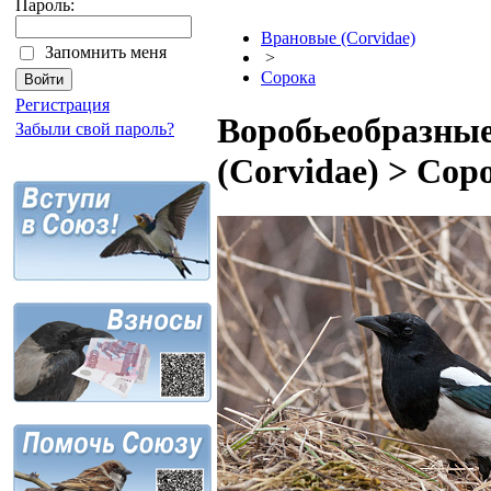
Пароль:
Врановые (Corvidae)
Запомнить меня
>
Сорока
Регистрация
Воробьеобразные
Забыли свой пароль?
(Corvidae) > Сор