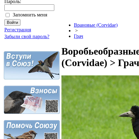
Пароль:
Запомнить меня
Врановые (Corvidae)
Регистрация
>
Грач
Забыли свой пароль?
Воробьеобразные
(Corvidae) > Гра