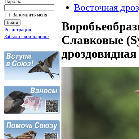
Пароль:
Восточная дро
Запомнить меня
Воробьеобразн
Регистрация
Славковые (Sy
Забыли свой пароль?
дроздовидна