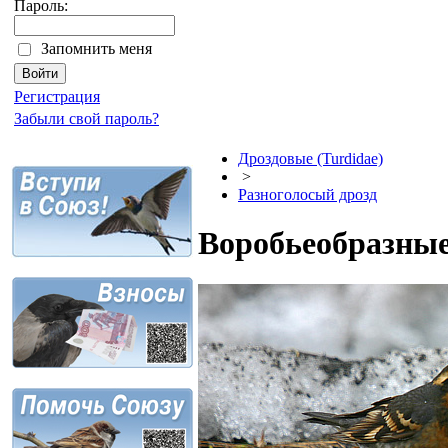
Пароль:
Запомнить меня
Регистрация
Забыли свой пароль?
Дроздовые (Turdidae)
>
Разноголосый дрозд
Воробьеобразные 