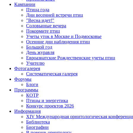
Кампании
Птица года
Дни весенней встречи птиц
"Весна идет!"
Соловьиные вечера
Покормите птиц
Учеты уток в Москве и Подмосковье
Осенние дни наблюдения птиц
Большой год
День журавля
Евроазиатские Рождественские учеты птиц
Учителю
Фотогалерея
Систематическая галерея
Форумы
Блоги
Программы
КОТР
Птицы и энергетика
Конкурс проектов 2026
Информация
XIV Международная орнитологическая конференци
Библиотека
Биографии
В помощь орнитологу