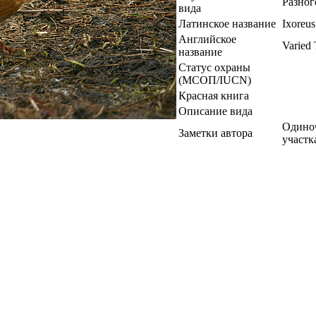
Разног
вида
Латинское название
Ixoreus
Английское
Varied
название
Статус охраны
(МСОП/IUCN)
Красная книга
Описание вида
Одиноч
Заметки автора
участк