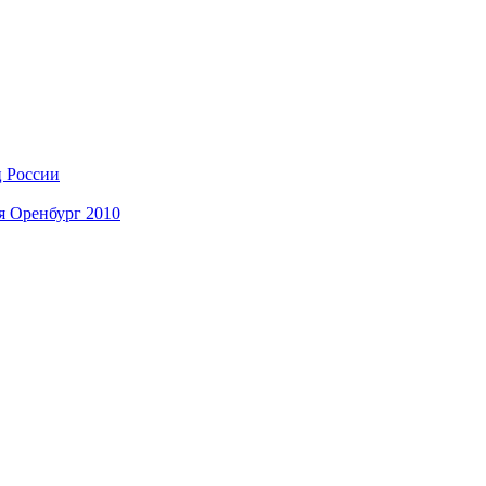
ц России
я Оренбург 2010