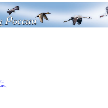
иц
 лиц