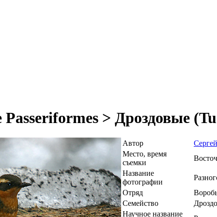
Passeriformes > Дроздовые (Tu
Автор
Сергей
Место, время
Восточ
съемки
Название
Разног
фотографии
Отряд
Воробь
Семейство
Дроздо
Научное название