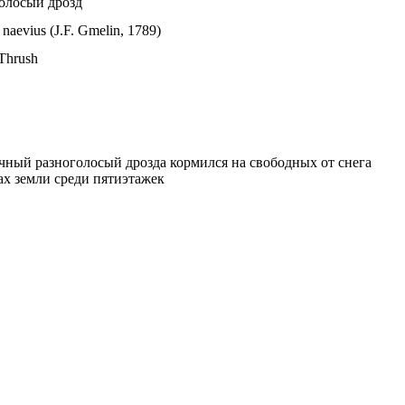
олосый дрозд
 naevius (J.F. Gmelin, 1789)
 Thrush
ный разноголосый дрозда кормился на свободных от снега
ах земли среди пятиэтажек