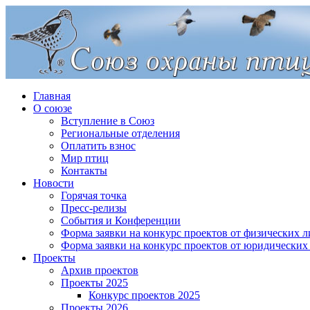
Главная
О союзе
Вступление в Союз
Региональные отделения
Оплатить взнос
Мир птиц
Контакты
Новости
Горячая точка
Пресс-релизы
События и Конференции
Форма заявки на конкурс проектов от физических л
Форма заявки на конкурс проектов от юридических
Проекты
Архив проектов
Проекты 2025
Конкурс проектов 2025
Проекты 2026