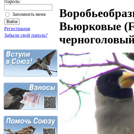
Пароль:
Воробьеобразн
Запомнить меня
Вьюрковые (Fr
Регистрация
Забыли свой пароль?
черноголовый