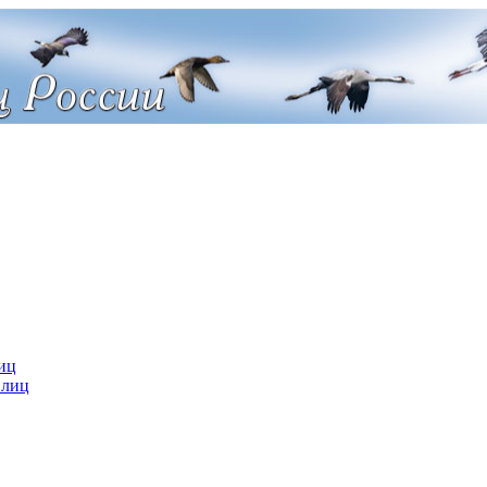
иц
 лиц