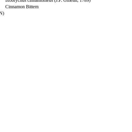
Ixobrychus cinnamomeus (J.F. Gmelin, 1789)
Cinnamon Bittern
N)