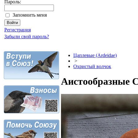
Пароль:
Запомнить меня
Регистрация
Забыли свой пароль?
Цаплевые (Ardeidae)
>
Охристый волчок
Аистообразные C