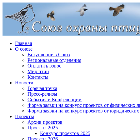
Главная
О союзе
Вступление в Союз
Региональные отделения
Оплатить взнос
Мир птиц
Контакты
Новости
Горячая точка
Пресс-релизы
События и Конференции
Форма заявки на конкурс проектов от физических л
Форма заявки на конкурс проектов от юридических
Проекты
Архив проектов
Проекты 2025
Конкурс проектов 2025
Проекты 2026