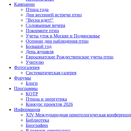
Кампании
Птица года
Дни весенней встречи птиц
"Весна идет!"
Соловьиные вечера
Покормите птиц
Учеты уток в Москве и Подмосковье
Осенние дни наблюдения птиц
Большой год
День журавля
Евроазиатские Рождественские учеты птиц
Учителю
Фотогалерея
Систематическая галерея
Форумы
Блоги
Программы
КОТР
Птицы и энергетика
Конкурс проектов 2026
Информация
XIV Международная орнитологическая конференци
Библиотека
Биографии
В помощь орнитологу