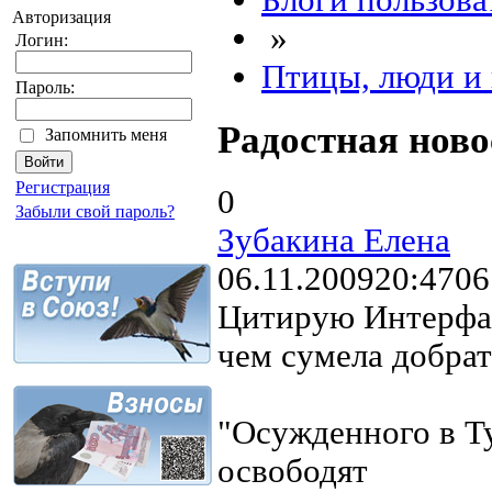
Блоги пользова
Авторизация
»
Логин:
Птицы, люди и 
Пароль:
Радостная ново
Запомнить меня
Регистрация
0
Забыли свой пароль?
Зубакина Елена
06.11.2009
20:47
06
Цитирую Интерфак
чем сумела добрат
"Осужденного в Т
освободят