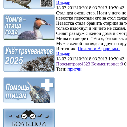
Ильдар
18.03.2013
10:30
18.03.2013 10:30:42
Стал дед очень стар. Ноги у него не
невестка перестали его за стол сажа
Невестка стала бранить старика за т
только вздохнул и ничего не сказал.
Сидят раз муж с женой дома и смот
Миша и говорит: “Это я, батюшка, л
Муж с женой поглядели друг на друга
Источник:
Притчи и Афоризмы!
Ильдар
18.03.2013
10:30
18.03.2013 10:30:42
Просмотров:
4323
Комментариев:
0
0
Теги:
притчи