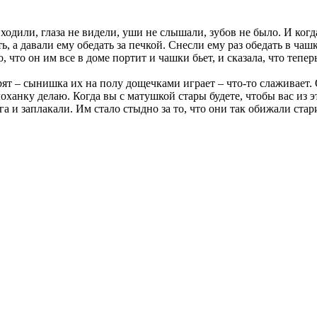
 ходили, глаза не видели, уши не слышали, зубов не было. И когда
ть, а давали ему обедать за печкой. Снесли ему раз обедать в чаш
о, что он им все в доме портит и чашки бьет, и сказала, что тепер
рят – сынишка их на полу дощечками играет – что-то слаживает.
оханку делаю. Когда вы с матушкой стары будете, чтобы вас из 
 и заплакали. Им стало стыдно за то, что они так обижали старик