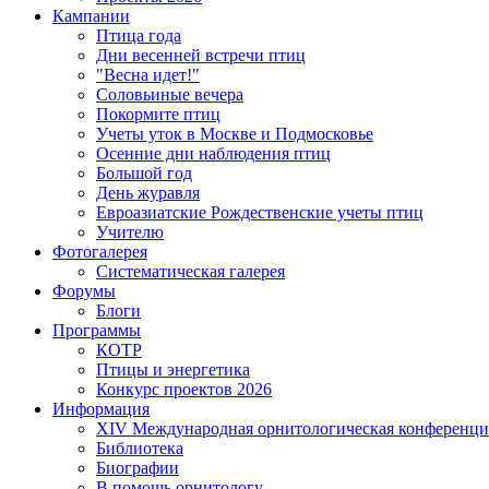
Кампании
Птица года
Дни весенней встречи птиц
"Весна идет!"
Соловьиные вечера
Покормите птиц
Учеты уток в Москве и Подмосковье
Осенние дни наблюдения птиц
Большой год
День журавля
Евроазиатские Рождественские учеты птиц
Учителю
Фотогалерея
Систематическая галерея
Форумы
Блоги
Программы
КОТР
Птицы и энергетика
Конкурс проектов 2026
Информация
XIV Международная орнитологическая конференци
Библиотека
Биографии
В помощь орнитологу