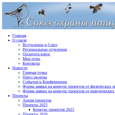
Главная
О союзе
Вступление в Союз
Региональные отделения
Оплатить взнос
Мир птиц
Контакты
Новости
Горячая точка
Пресс-релизы
События и Конференции
Форма заявки на конкурс проектов от физических л
Форма заявки на конкурс проектов от юридических
Проекты
Архив проектов
Проекты 2025
Конкурс проектов 2025
Проекты 2026