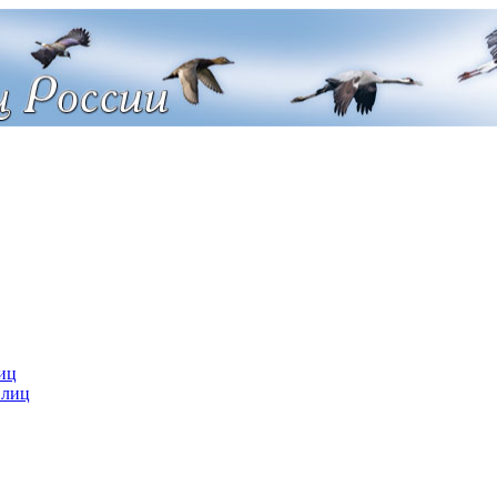
иц
 лиц