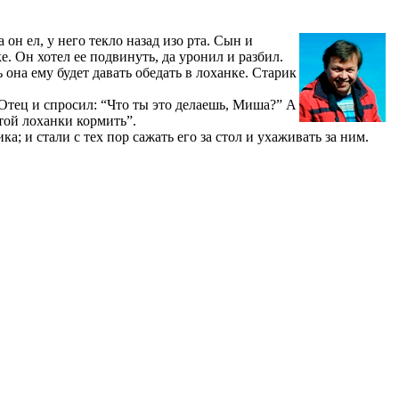
 он ел, у него текло назад изо рта. Сын и
ке. Он хотел ее подвинуть, да уронил и разбил.
ь она ему будет давать обедать в лоханке. Старик
 Отец и спросил: “Что ты это делаешь, Миша?” А
этой лоханки кормить”.
а; и стали с тех пор сажать его за стол и ухаживать за ним.