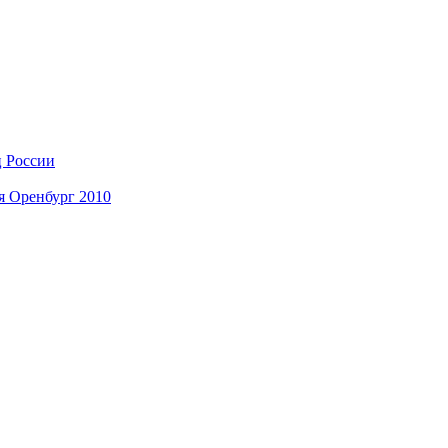
ц России
я Оренбург 2010