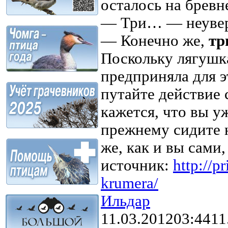
осталось на бревн
— Три… — неувере
— Конечно же,
тр
Поскольку лягушка
предприняла для э
путайте действие 
кажется, что вы у
прежнему сидите 
же, как и вы сами
источник:
http://pr
krumera/
Ильдар
11.03.2012
03:44
11