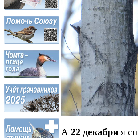
А
22 декабря
я сн