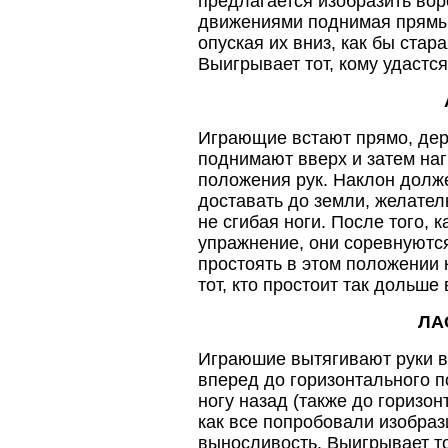
предлагается изобразить вор
движениями поднимая прямые
опуская их вниз, как бы стар
Выигрывает тот, кому удастся
Играющие встают прямо, дер
поднимают вверх и затем на
положения рук. Наклон долж
доставать до земли, желател
не сгибая ноги. После того, 
упражнение, они соревнуютс
простоять в этом положении
тот, кто простоит так дольше 
ЛА
Играюшие вытягивают руки в
вперед до горизонтального п
ногу назад (также до горизон
как все попробовали изобраз
выносливость. Выигрывает тот