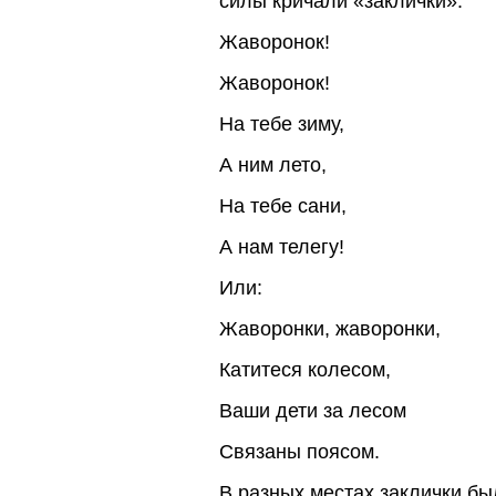
силы кричали «заклички»:
Жаворонок!
Жаворонок!
На тебе зиму,
А ним лето,
На тебе сани,
А нам телегу!
Или:
Жаворонки, жаворонки,
Катитеся колесом,
Ваши дети за лесом
Связаны поясом.
В разных местах заклички бы