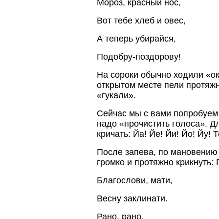
Мороз, красный нос,
Вот тебе хлеб и овес,
А теперь убирайся,
Подобру-поздорову!
На сороки обычно ходили «ок
открытом месте пели протяж
«гукали».
Сейчас мы с вами попробуем
надо «прочистить голоса». Д
кричать: Йа! Йе! Йи! Йо! Йу! 
После запева, по мановению 
громко и протяжно крикнуть: Г
Благослови, мати,
Весну заклинати.
Рано, рано,