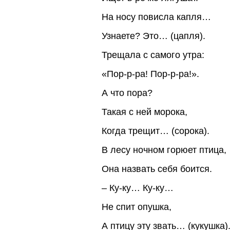
На носу повисла капля…
Узнаете? Это… (цапля).
Трещала с самого утра:
«Пор-р-ра! Пор-р-ра!».
А что пора?
Такая с ней морока,
Когда трещит… (сорока).
В лесу ночном горюет птица,
Она назвать себя боится.
– Ку-ку… Ку-ку…
Не спит опушка,
А птицу эту звать… (кукушка)