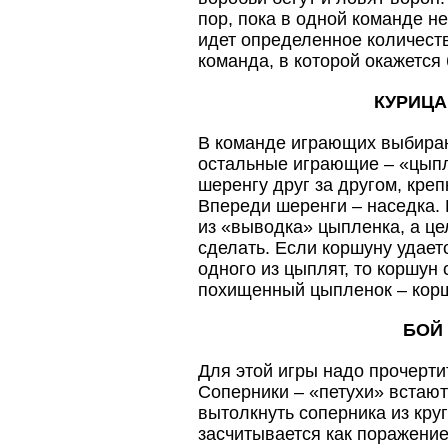
пор, пока в одной команде н
идет определенное количеств
команда, в которой окажется
КУРИЦА
В команде играющих выбираю
остальные играющие ­– «цып
шеренгу друг за другом, креп
Впереди шеренги – наседка.
из «выводка» цыпленка, а цел
сделать. Если коршуну удает
одного из цыплят, то коршун 
похищенный цыпленок – кор
БОЙ
Для этой игры надо прочертит
Соперники – «петухи» встают
вытолкнуть соперника из кру
засчитывается как поражение