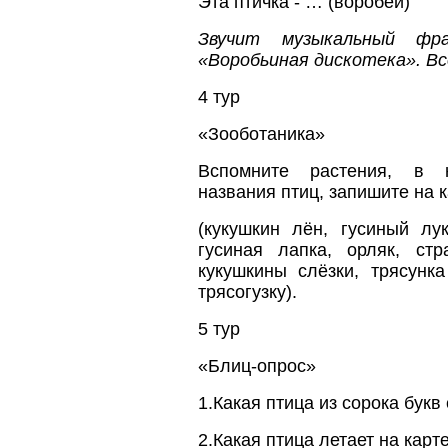
Эта птичка - … (воробей)
Звучит музыкальный фр
«Воробьиная дискотека». В
4 тур
«Зооботаника»
Вспомните растения, в н
названия птиц, запишите на 
(кукушкин лён, гусиный лук
гусиная лапка, орляк, стр
кукушкины слёзки, трясунк
трясогузку).
5 тур
«Блиц-опрос»
1.Какая птица из сорока букв 
2.Какая птица летает на карт