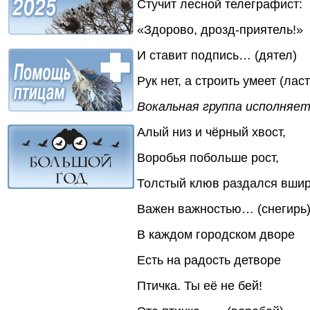
Стучит лесной телеграфист:
«Здорово, дрозд-приятель!»
И ставит подпись… (дятел)
Рук нет, а строить умеет (лас
Вокальная группа исполняе
Алый низ и чёрный хвост,
Воробья побольше рост,
Толстый клюв раздался вшир
Важен важностью… (снегирь
В каждом городском дворе
Есть на радость детворе
Птичка. Ты её не бей!