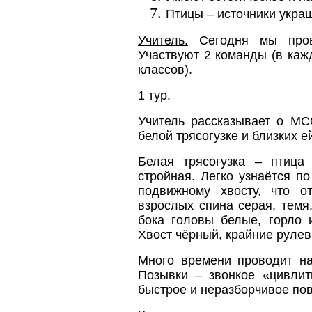
Птицы – источники укра
Учитель.
Сегодня мы прово
Участвуют 2 команды (в кажд
классов).
1 тур.
Учитель рассказывает о МС
белой трясогузке и близких е
Белая трясогузка – птица
стройная. Легко узнаётся п
подвижному хвосту, что о
взрослых спина серая, темя
бока головы белые, горло 
Хвост чёрный, крайние руле
Много времени проводит на
Позывки – звонкое «цивлит
быстрое и неразборчивое пов