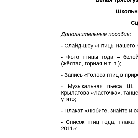
Школьн
Сц
Дополнительные пособия:
- Слайд-шоу «Птицы нашего 
- Фото птицы года – белой
(жёлтая, горная и т. п.);
- Запись «Голоса птиц в прир
- Музыкальная пьеса Ш. 
Крылатова «Ласточка», танц
утят»;
- Плакат «Любите, знайте и о
- Список птиц года, плакат
2011»;