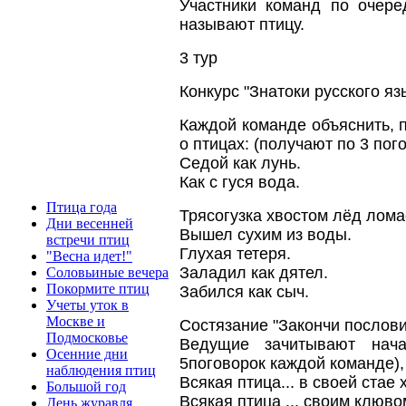
Участники команд по очер
называют птицу.
3 тур
Конкурс "Знатоки русского яз
Каждой команде объяснить, 
о птицах: (получают по 3 пого
Седой как лунь.
Как с гуся вода.
Птица года
Трясогузка хвостом лёд лома
Дни весенней
Вышел сухим из воды.
встречи птиц
Глухая тетеря.
"Весна идет!"
Заладил как дятел.
Соловьиные вечера
Покормите птиц
Забился как сыч.
Учеты уток в
Москве и
Состязание "Закончи послови
Подмосковье
Ведущие зачитывают нача
Осенние дни
5поговорок каждой команде),
наблюдения птиц
Всякая птица... в своей стае
Большой год
Всякая птица ... своим клюво
День журавля