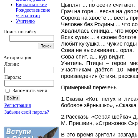
Цыплят ... по осени считают.
Евроазиатские
Рождественские
Грач на горе... весна на двор
учеты птиц
Сорока на хвосте ... весть пр
Учителю
Человек без Родины ... что с
Хвалилась синица... что море
Поиск по сайту
Всяк кулик ... в своем болоте
Любит кукушка ... чужие годы
Сова не высиживает... орла.
Сова спит, а... кур видит.
Авторизация
Учитель. Птицы – герои мн
Логин:
Участникам даётся 10 мин
произведения (стихи, рассказ
Пароль:
Примерный перечень.
Запомнить меня
1.Сказка «Кот, петух и лис
бобовое зёрнышко», «Сказка
Регистрация
Забыли свой пароль?
2.Рассказы «Серая шейка» Д
М. Пришвин, «Стрижонок Скр
В это время зрители разгады