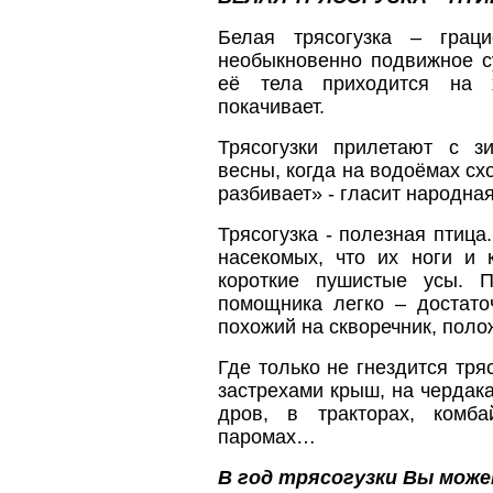
Белая трясогузка – грац
необыкновенно подвижное 
её тела приходится на х
покачивает.
Трясогузки прилетают с з
весны, когда на водоёмах сх
разбивает» - гласит народная
Трясогузка - полезная птица
насекомых, что их ноги и 
короткие пушистые усы. 
помощника легко – достато
похожий на скворечник, поло
Где только не гнездится тря
застрехами крыш, на чердака
дров, в тракторах, комб
паромах…
В год трясогузки Вы мож