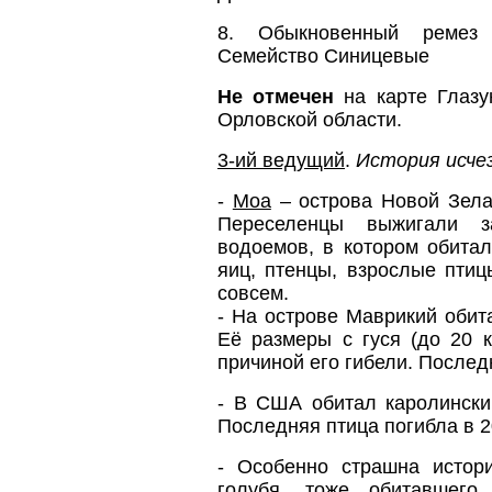
8. Обыкновенный ремез 
Семейство Синицевые
Не отмечен
на карте Глазу
Орловской области.
3-ий ведущий
.
История исче
-
Моа
– острова Новой Зелан
Переселенцы выжигали з
водоемов, в котором обитал
яиц, птенцы, взрослые птиц
совсем.
- На острове Маврикий обит
Её размеры с гуся (до 20 к
причиной его гибели. Последн
- В США обитал каролински
Последняя птица погибла в 2
- Особенно страшна истор
голубя, тоже обитавшег