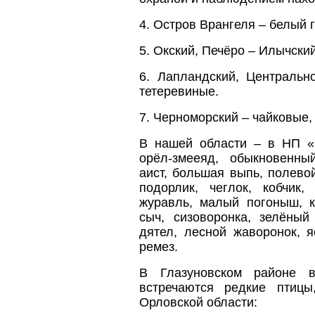
4. Остров Врангеля – белый г
5. Окский, Печёро – Илычски
6. Лапландский, Центральн
тетеревиные.
7. Черноморский – чайковые,
В нашей области – в НП «
орёл-змееяд, обыкновенны
аист, большая выпь, полево
подорлик, чеглок, кобчик,
журавль, малый погоныш, к
сыч, сизоворонка, зелёный
дятел, лесной жаворонок, 
ремез.
В Глазуновском районе в
встречаются редкие птиц
Орловской области: