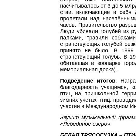
насчитывалось от 3 до 5 млр
стаи, включающие в себя 
пролетали над населёнными
часов. Правительство разре
Люди убивали голубей из р
палками, травили собакам
странствующих голубей резк
принято не было. В 1899
странствующий голубь. В 19
обитавшая в зоопарке горо
мемориальная доска).
Подведение итогов
. Нагр
благодарность учащимся, 
птиц на пришкольной терри
зимних учётах птиц, провод
участии в Международном Ин
Звучит музыкальный фрагм
«Лебединое озеро»
БЕЛАЯ ТРЯСОГУЗКА – ПТИ