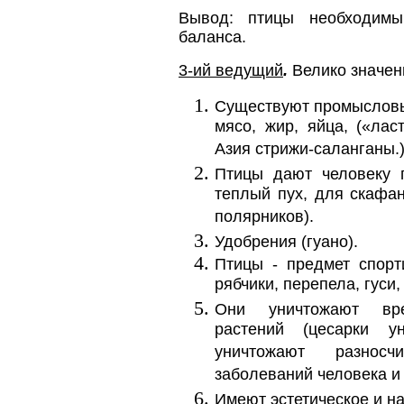
Вывод: птицы необходим
баланса.
3-ий ведущий
.
Велико значен
Существуют промысловы
мясо, жир, яйца, («лас
Азия стрижи-саланганы.
Птицы дают человеку п
теплый пух, для скафа
полярников).
Удобрения (гуано).
Птицы - предмет спорт
рябчики, перепела, гуси, 
Они уничтожают вред
растений (цесарки ун
уничтожают разнос
заболеваний человека и
Имеют эстетическое и на