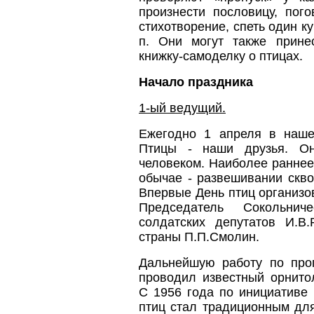
произнести пословицу, пого
стихотворение, спеть один куп
п. Они могут также принес
книжку-самоделку о птицах.
Начало праздника
1-ый ведущий.
Ежегодно 1 апреля в нашей
Птицы - наши друзья. О
человеком. Наиболее раннее
обычае - развешивании сквор
Впервые День птиц организо
Председатель Сокольнич
солдатских депутатов И.В
страны П.П.Смолин.
Дальнейшую работу по про
проводил известный орнито
С 1956 года по ини­циативе
птиц стал традиционным дл