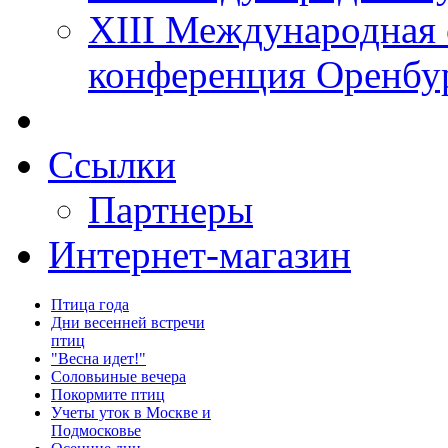
XIII Международная 
конференция Оренбу
Ссылки
Партнеры
Интернет-магазин
Птица года
Дни весенней встречи
птиц
"Весна идет!"
Соловьиные вечера
Покормите птиц
Учеты уток в Москве и
Подмосковье