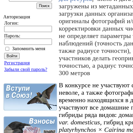
загружены из метаданных 
загрузки данных организа
Авторизация
оригиналы фотографий и/
Логин:
корректировки данных чис
не определяет параметры
Пароль:
наблюдений (точность дан
Запомнить меня
также радиусе точности),
участников делать геопри
Регистрация
точностью, а радиус точн
Забыли свой пароль?
300 метров
В конкурсе не участвуют 
неволе, а также фотогра
временно находящихся в д
участвуют все домашние 
гибриды ряда видов: дом
var. domesticus
, гибрид к
platyrhynchos × Cairina m