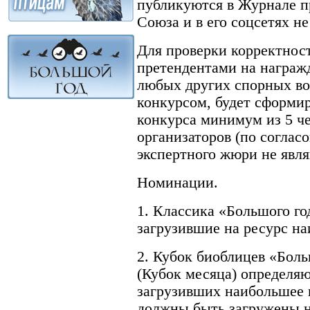
публикуются в Журнале про
Союза и в его соцсетях не
Для проверки корректнос
претендентами на награжд
любых других спорных во
конкурсом, будет сформи
конкурса минимум из 5 че
организаторов (по соглас
экспертного жюри не явл
Номинации.
1. Классика «Большого го
загрузившие на ресурс на
2. Кубок биоблицев «Боль
(Кубок месяца) определяю
загрузивших наибольшее 
должны быть загружены н