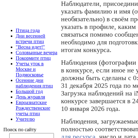
Наблюдатели, присоедини
указать фамилию и имя (о
необязательно) в своём про
указать в профиле, каким
Птица года
связаться помимо сообщени
Дни весенней
необходимо для подготов
встречи птиц
"Весна идет!"
итогам конкурса.
Соловьиные вечера
Покормите птиц
Наблюдения (фотографии 
Учеты уток в
Москве и
в конкурсе, если иное не
Подмосковье
должны быть сделаны с 0:0
Осенние дни
31 декабря 2025 года по 
наблюдения птиц
Большой год
Загрузка наблюдений на iN
День журавля
конкурсе завершается в 2
Евроазиатские
10 января 2026 года.
Рождественские
учеты птиц
Учителю
Наблюдения, загружаемые 
полностью соответствова
Поиск по сайту
для ресурса
, число и дат