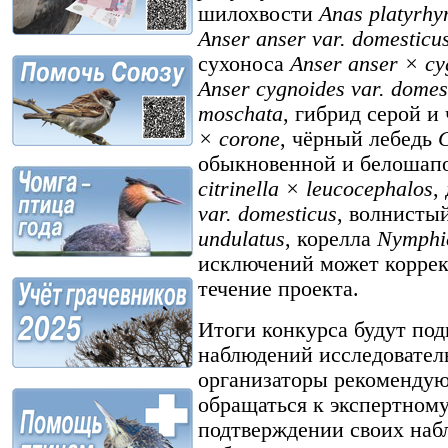
шилохвости
Anas platyrhy
Anser anser var. domesticu
сухоноса
Anser anser × cy
Anser cygnoides var. domes
moschata
, гибрид серой 
× corone
, чёрный лебедь
C
обыкновенной и белошап
citrinella × leucocephalos
,
var. domesticus
, волнисты
undulatus
, корелла
Nymphic
исключений может коррек
течение проекта.
Итоги конкурса будут под
наблюдений исследователь
организаторы рекомендую
обращаться к экспертному
подтверждении своих наб