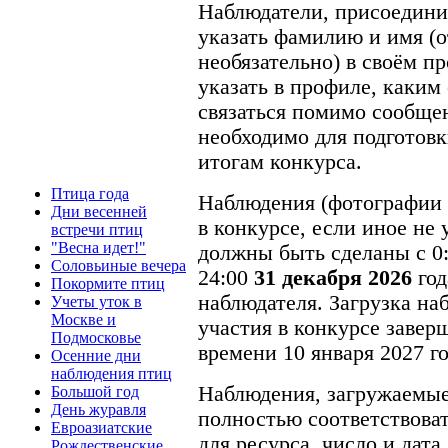
Наблюдатели, присоедини
указать фамилию и имя (о
необязательно) в своём про
указать в профиле, каким
связаться помимо сообщени
необходимо для подготов
итогам конкурса.
Птица года
Наблюдения (фотографии 
Дни весенней
в конкурсе, если иное не
встречи птиц
"Весна идет!"
должны быть сделаны с 0
Соловьиные вечера
24:00
31 декабря 2026
год
Покормите птиц
наблюдателя. Загрузка наб
Учеты уток в
Москве и
участия в конкурсе завер
Подмосковье
времени 10 января 2027 го
Осенние дни
наблюдения птиц
Наблюдения, загружаемые 
Большой год
День журавля
полностью соответствова
Евроазиатские
для ресурса, число и дат
Рождественские