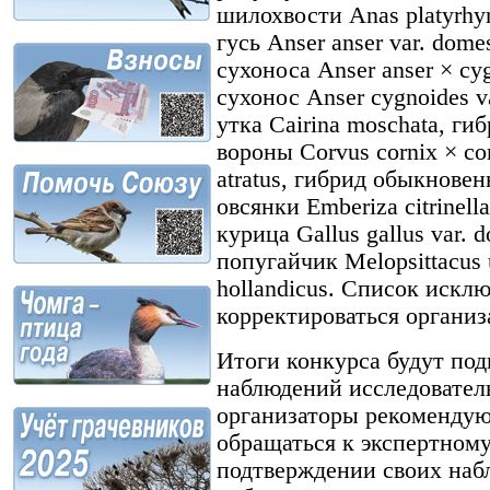
шилохвости Anas platyrhy
гусь Anser anser var. dome
сухоноса Anser anser × c
сухонос Anser cygnoides v
утка Cairina moschata, ги
вороны Corvus cornix × c
atratus, гибрид обыкнове
овсянки Emberiza citrinell
курица Gallus gallus var. 
попугайчик Melopsittacus 
hollandicus. Список искл
корректироваться организ
Итоги конкурса будут под
наблюдений исследователь
организаторы рекомендую
обращаться к экспертному
подтверждении своих наб