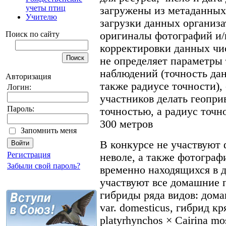
учеты птиц
загружены из метаданных 
Учителю
загрузки данных организа
Поиск по сайту
оригиналы фотографий и/
корректировки данных чис
не определяет параметры
наблюдений (точность дан
Авторизация
также радиусе точности),
Логин:
участников делать геопри
Пароль:
точностью, а радиус точн
300 метров
Запомнить меня
В конкурсе не участвуют 
Регистрация
неволе, а также фотогра
Забыли свой пароль?
временно находящихся в д
участвуют все домашние 
гибриды ряда видов: дома
var. domesticus, гибрид к
platyrhynchos × Cairina m