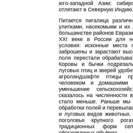
юго-западной Азии; сиби
отлетают в Северную Индию,
Питается пигалица различ
улитками, насекомыми и их
большинстве районов Еврази
XXI веке в России для н
условия: исконные места
заброшены и зарастают выс
поля перестали обрабатыват
Коровы и бычки подрезал
луговых птиц и зверей удобн
агроландшафте птицы пр
человеком и домашними ж
уменьшение сельскохозяй
сказалось на численности 
стало меньше. Раньше мы 
обработки полей и перевыпа
и луговых видов животных.
поголовья крупного рога
традиционных форм сел
обоснованных объёмах.