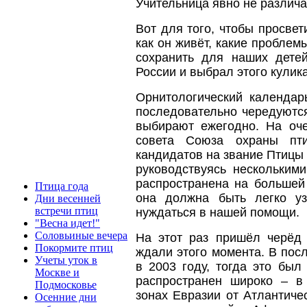
Учительница явно не различа
Вот для того, чтобы просвети
как он живёт, какие проблемы
сохранить для наших дете
России и выбрал этого кулик
Орнитологический календар
последовательно чередуются
выбирают ежегодно. На оч
совета Союза охраны пти
кандидатов на звание Птицы 
руководствуясь нескольким
распространена на большей
Птица года
она должна быть легко у
Дни весенней
встречи птиц
нуждаться в нашей помощи.
"Весна идет!"
Соловьиные вечера
На этот раз пришёл черёд 
Покормите птиц
ждали этого момента. В пос
Учеты уток в
в 2003 году, тогда это был
Москве и
распространен широко – в
Подмосковье
зонах Евразии от Атлантиче
Осенние дни