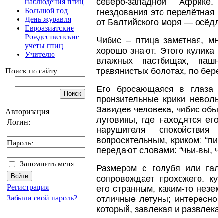
северо-западной Африк
наблюдения птиц
Большой год
гнездования это перелётная
День журавля
от Балтийского моря — осёд
Евроазиатские
Рождественские
Чибис – птица заметная, м
учеты птиц
хорошо знают. Этого кулика
Учителю
влажных пастбищах, паш
травянистых болотах, по бер
Поиск по сайту
Его бросающаяся в глаза 
пронзительные крики невол
Завидев человека, чибис обы
Авторизация
луговины, где находятся ег
Логин:
нарушителя спокойствия
вопросительным, криком: “пи-и
Пароль:
передают словами: “чьи-вы, ч
Запомнить меня
Размером с голубя или га
сопровождает прохожего, к
Регистрация
его странным, каким-то нез
Забыли свой пароль?
отличные летуны; интересно
который, завлекая и развлека