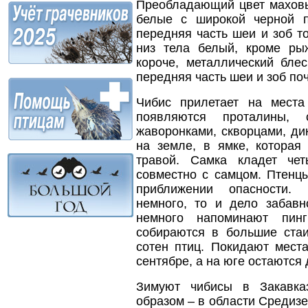
Преобладающий цвет махов
белые с широкой черной п
передняя часть шеи и
зоб т
низ тела белый, кроме ры
короче, металлический бле
передняя часть шеи и зоб по
Чибис прилетает на места
появляются проталины, 
жаворонками, скворцами, ди
на земле, в ямке, которая
травой. Самка кладет че
совместно с самцом. Птенц
приближении опасности.
немного, то и дело забав
немного напоминают пинг
собираются в большие стаи
сотен птиц. Покидают места
сентябре, а на юге остаются 
Зимуют чибисы в Закавка
образом – в области Средиз