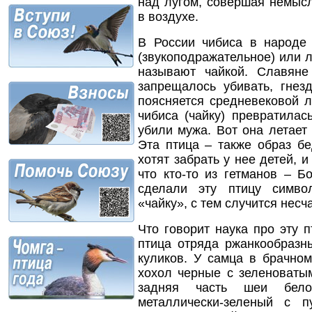
над лугом, совершая немыс
в воздухе.
В России чибиса в народе
(звукоподражательное) или л
называют чайкой. Славяне
запрещалось убивать, гнез
поясняется средневековой л
чибиса (чайку) превратилас
убили мужа. Вот она летает 
Эта птица – также образ б
хотят забрать у нее детей, 
что кто-то из гетманов – 
сделали эту птицу симво
«чайку», с тем случится несч
Что говорит наука про эту 
птица
отряда
ржанкообразн
куликов. У самца в брачно
хохол
черные с зеленоватым
задняя часть шеи бело
металлически-зеленый с 