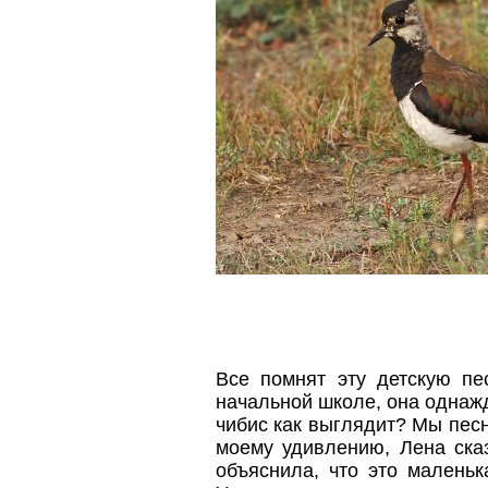
Он кричит, волн
«Ах, скажите
Ах, скажите,
И зачем, зачем 
Все помнят эту детскую пе
начальной школе, она однажд
чибис как выглядит? Мы песн
моему удивлению, Лена ска
объяснила, что это маленьк