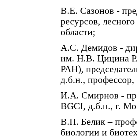
В.Е. Сазонов - пр
ресурсов, лесного
области;
А.С. Демидов - ди
им. Н.В. Цицина 
РАН), председател
д.б.н., профессор,
И.А. Смирнов - пр
BGCI, д.б.н., г. М
В.П. Белик – про
биологии и биоте