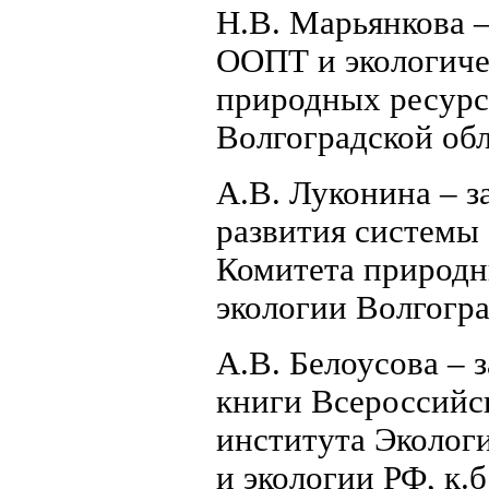
Н.В. Марьянкова –
ООПТ и экологиче
природных ресурсо
Волгоградской обл
А.В. Луконина – з
развития системы
Комитета природны
экологии Волгоград
А.В. Белоусова –
книги Всероссийск
института Эколог
и экологии РФ, к.б.