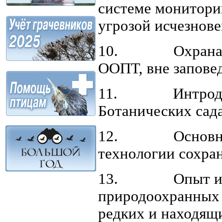
системе монитори
угрозой исчезнове
10. Охрана раст
ООПТ, вне запове
11. Интродукци
Ботанических сад
12. Основные н
технологии сохра
13. Опыт и рез
природоохранных
редких и находящи