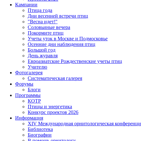
Кампании
Птица года
Дни весенней встречи птиц
"Весна идет!"
Соловьиные вечера
Покормите птиц
Учеты уток в Москве и Подмосковье
Осенние дни наблюдения птиц
Большой год
День журавля
Евроазиатские Рождественские учеты птиц
Учителю
Фотогалерея
Систематическая галерея
Форумы
Блоги
Программы
КОТР
Птицы и энергетика
Конкурс проектов 2026
Информация
XIV Международная орнитологическая конференци
Библиотека
Биографии
В помощь орнитологу