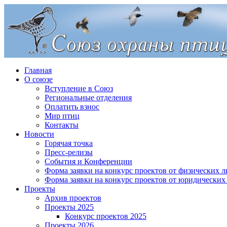
Главная
О союзе
Вступление в Союз
Региональные отделения
Оплатить взнос
Мир птиц
Контакты
Новости
Горячая точка
Пресс-релизы
События и Конференции
Форма заявки на конкурс проектов от физических л
Форма заявки на конкурс проектов от юридических
Проекты
Архив проектов
Проекты 2025
Конкурс проектов 2025
Проекты 2026