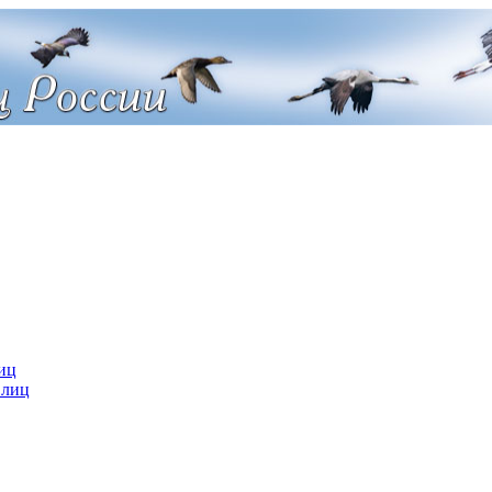
иц
 лиц