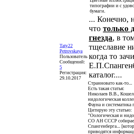
Цветные иллюстрации
типографии и с удово
бумаги.
... Конечно,
что
только 
гнезда
, в т
тщеславие ни
Taty22
Petrovskaya
когда то за
Пользователь
Сообщений:
Е.П.Спангенб
5
Регистрация:
каталог....
29.10.2017
Странновато как-то...
Есть такая статья:
Николаев В.В., Кошел
нидологическая колле
Фауна и систематика 
Цитирую эту статью:
"Оологическая и нидо
СО АН СССР собираетс
Спангенберга... [кото
приводятся информаци