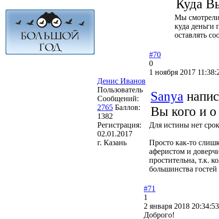
Куда В
Мы смотрели 
куда деньги 
оставлять со
#70
0
1 ноября 2017 11:38:
Денис Иванов
Пользователь
Sanya
напис
Сообщений:
2765
Баллов:
Вы кого и о
1382
Регистрация:
Для истины нет сро
02.01.2017
г. Казань
Просто как-то слиш
аферистом и доверчи
простительна, т.к. 
большинства гостей
#71
1
2 января 2018 20:34:53
Доброго!