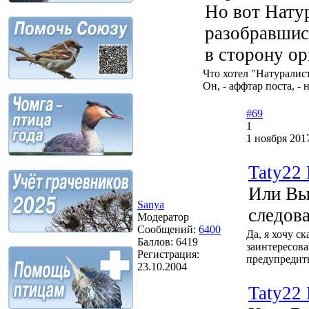
Но вот Натур
разобравшись
в сторону ор
Что хотел "Натуралист
Он, - аффтар поста, - 
#69
1
1 ноября 201
Taty22 
Или Вы 
Sanya
следова
Модератор
Сообщений:
6400
Да, я хочу ск
Баллов:
6419
заинтересовав
Регистрация:
предупредить
23.10.2004
Taty22 