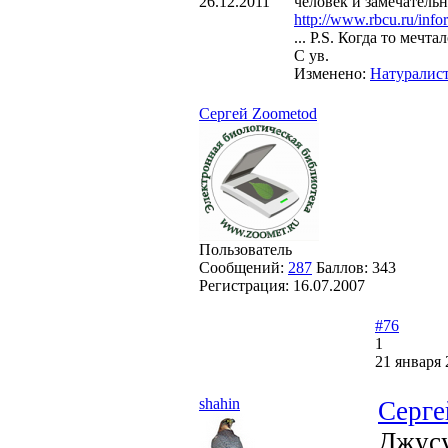
26.12.2011
человек и замечательн
http://www.rbcu.ru/info
... P.S. Когда то мечтал
С ув.
Изменено:
Натуралис
Cергей Zoometod
Пользователь
Сообщений:
287
Баллов:
343
Регистрация:
16.07.2007
#76
1
21 января 
shahin
Cерге
Джусу