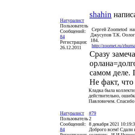
shahin
напис
Натуралист
Пользователь
Cергей Zoometod на
Сообщений:
Джусупов Т.К. Оологи
84
184.
Регистрация:
http://zoomet.ru/zhurn
26.12.2011
Сразу замеча
орлана=долг
самом деле. 
Не факт, что
Кладка была коллекти
действительно, ошибка
Павловичем. Спасибо 
Натуралист
#79
Пользователь
2
Сообщений:
8 декабря 2021 10:19:
84
Доброго всем! Сдали к
Регистрация:
соавтору - И.И.Чупи