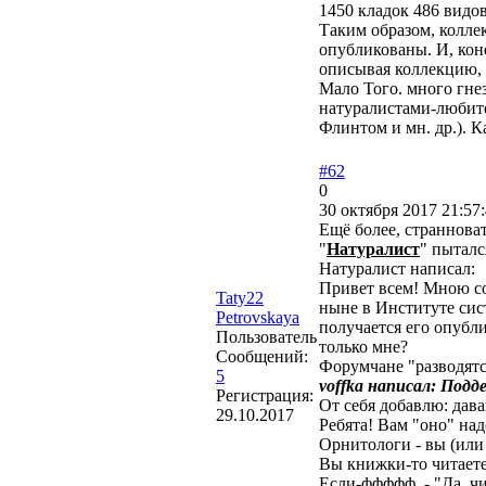
1450 кладок 486 видов
Таким образом, колле
опубликованы. И, коне
описывая коллекцию, 
Мало Того. много гне
натуралистами-любит
Флинтом и мн. др.). К
#62
0
30 октября 2017 21:57
Ещё более, странновато
"
Натуралист
" пыталс
Натуралист написал:
Привет всем! Мною со
Taty22
ныне в Институте сис
Petrovskaya
получается его опубли
Пользователь
только мне?
Сообщений:
Форумчане "разводятся
5
voffka написал:
Подде
Регистрация:
От себя добавлю: дава
29.10.2017
Ребята! Вам "оно" над
Орнитологи - вы (или к
Вы книжки-то читаете
Если-ффффф, - "Да, чит