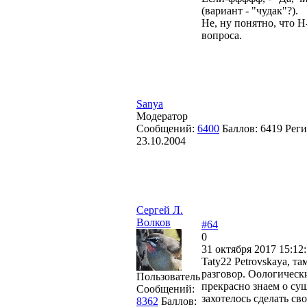
(вариант - "чудак"?).
Не, ну понятно, что Н
вопроса.
Sanya
Модератор
Сообщений:
6400
Баллов:
6419
Реги
23.10.2004
Сергей Л.
Волков
#64
0
31 октября 2017 15:12
Taty22 Petrovskaya, т
разговор. Оологическ
Пользователь
прекрасно знаем о су
Сообщений:
захотелось сделать св
8362
Баллов: