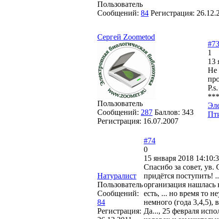
Пользователь
Сообщений:
84
Регистрация:
26.12.
Cергей Zoometod
#7
1
13 
Не 
про
P.s
**
Пользователь
Эл
Сообщений:
287
Баллов:
343
Пт
Регистрация:
16.07.2007
#74
0
15 января 2018 14:10:
Спасибо за совет, ув. 
Натуралист
придётся поступить! ..
Пользователь
организация нашлась 
Сообщений:
есть, ... но время то
84
немного (года 3,4,5), 
Регистрация:
Да..., 25 февраля ис