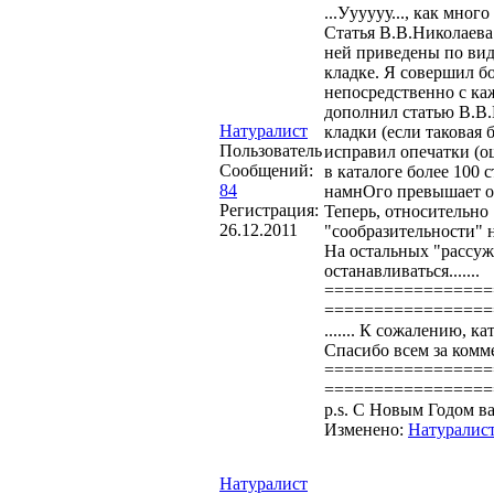
...Уууууу..., как мног
Статья В.В.Николаева 
ней приведены по вида
кладке. Я совершил б
непосредственно с ка
дополнил статью В.В.
Натуралист
кладки (если таковая 
Пользователь
исправил опечатки (о
Сообщений:
в каталоге более 100 
84
намнОго превышает о
Регистрация:
Теперь, относительно 
26.12.2011
"сообразительности" 
На остальных "рассуж
останавливаться.......
=================
=================
....... К сожалению, к
Спасибо всем за комм
=================
=================
p.s. С Новым Годом ва
Изменено:
Натуралис
Натуралист