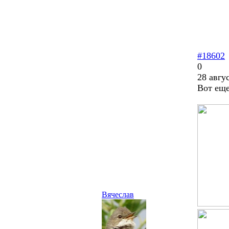
#18602
0
28 авгу
Вот еще
Вячеслав