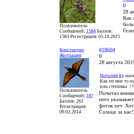
0
28 а
Как 
боль
Пользователь
Геле
Сообщений:
1584
Баллов:
1583
Регистрация:
05.10.2015
#18604
Константин
Желтышев
0
28 августа 201
Виталий Бу
напи
Как по мне то н
или степняка ! 
Пользователь
Почитал внима
Сообщений:
187
него указывает
Баллов:
261
фоток нет. Хо
Регистрация:
Солнце за нас!
09.02.2014