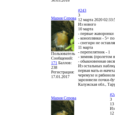
30.03.2018
#243
3
Мария Серова
12 марта 2020 02:33:
Из нового
10 марта
- первые жаворонки 
- коноплянки - 5+ по
- снегири не оставл
11 марта
- перепелятник - 1
Пользователь
- зимняк (пролетом 
Сообщений:
- обыкновенная овсян
171
Баллов:
Из остальных наблюд
238
первая мать-и-мачеха
Регистрация:
черемухе и рябиноли
17.01.2017
зарозовели почки-бу
Калужская обл., Тар
#2
Мария Серова
3
13
Из
12