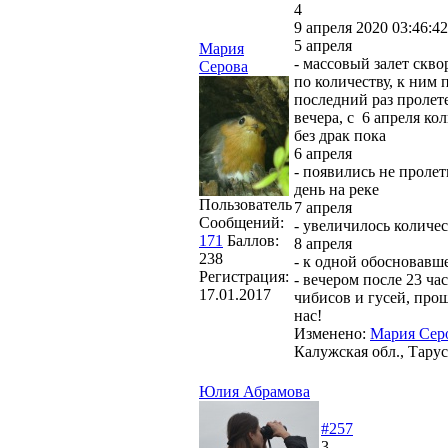
4
9 апреля 2020 03:46:42
5 апреля
Мария
- массовый залет скво
Серова
по количеству, к ним
последний раз пролет
вечера, с 6 апреля ко
без драк пока
6 апреля
- появились не проле
день на реке
Пользователь
7 апреля
Сообщений:
- увеличилось количес
171
Баллов:
8 апреля
238
- к одной обосновавше
Регистрация:
- вечером после 23 ча
17.01.2017
чибисов и гусей, про
нас!
Изменено:
Мария Сер
Калужская обл., Тарус
Юлия Абрамова
#257
3