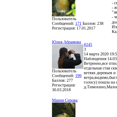
- 
- 
"з
- 
Пользователь
до
Сообщений:
171
Баллов:
238
Из
Регистрация:
17.01.2017
Ка
Юлия Абрамова
#245
3
14 марта 2020 19:5
Наблюдения 14.03
Ветренно,все пти
отдельная стая с
Пользователь
ветвях деревьев и
Сообщений:
199
ветра,видимо,быст
Баллов:
277
голосу) пошла на 
Регистрация:
д.Тимохино,Малояр
30.03.2018
Мария Серова