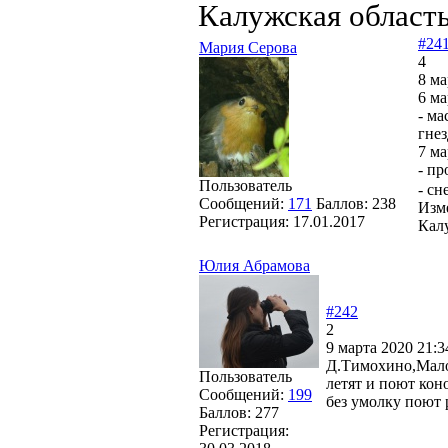
Калужская област
#24
Мария Серова
4
8 ма
6 ма
- ма
гнез
7 ма
- пр
Пользователь
- сн
Сообщений:
171
Баллов:
238
Изм
Регистрация:
17.01.2017
Калу
Юлия Абрамова
#242
2
9 марта 2020 21:3
Д.Тимохино,Малоя
Пользователь
летят и поют кон
Сообщений:
199
без умолку поют 
Баллов:
277
Регистрация: