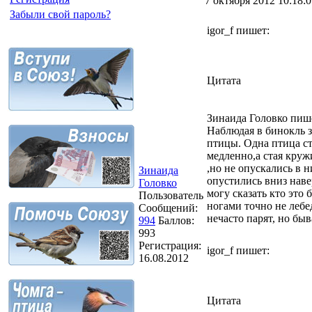
7 октября 2012 10:18:0
Забыли свой пароль?
igor_f пишет:
Цитата
Зинаида Головко пиш
Наблюдая в бинокль з
птицы. Одна птица ст
медленно,а стая кружи
,но не опускались в 
Зинаида
опустились вниз наве
Головко
могу сказать кто это
Пользователь
ногами точно не лебе
Сообщений:
нечасто парят, но бы
994
Баллов:
993
Регистрация:
igor_f пишет:
16.08.2012
Цитата