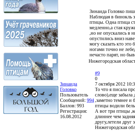
Зинаида Головко пиш
Наблюдая в бинокль з
птицы. Одна птица ст
медленно,а стая кружи
,но не опускались в 
опустились вниз наве
могу сказать кто это
ногами точно не лебе
нечасто парят, но бы
Нижегородская облас
#9
0
Зинаида
7 октября 2012 10:3
Головко
То что я писала п
Пользователь
слово),еще забыла 
Сообщений:
994
,заметно темнее и 
Баллов:
993
птицы водили бел
Регистрация:
А вот три птицы ,к
16.08.2012
длиннее чем задня
другу,летели друг 
Нижегородская обл