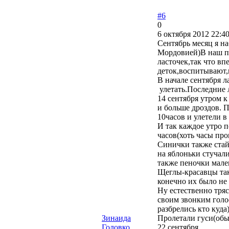
#6
0
6 октября 2012 22:40
Сентябрь месяц я н
Мордовией)В наш по
ласточек,так что вп
деток,воспитывают,к
В начале сентября л
улетать.Последние 
14 сентября утром к
и больше дроздов. П
10часов и улетели в
И так каждое утро 
часов(хоть часы про
Синички также стай
на яблоньки стучали
также пеночки мале
Щеглы-красавцы так
конечно их было не 
Ну естественно тря
своим звонким голо
разбрелись кто куда
Зинаида
Пролетали гуси(обыч
Головко
22 сентября