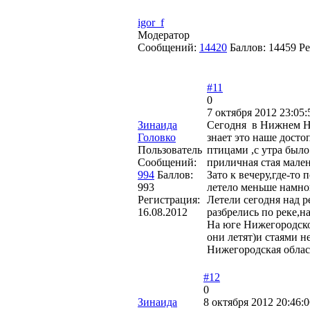
igor_f
Модератор
Сообщений:
14420
Баллов:
14459
Ре
#11
0
7 октября 2012 23:05:
Зинаида
Сегодня в Нижнем Но
Головко
знает это наше дост
Пользователь
птицами ,с утра был
Сообщений:
приличная стая мале
994
Баллов:
Зато к вечеру,где-то 
993
летело меньше намно
Регистрация:
Летели сегодня над р
16.08.2012
разбрелись по реке,на
На юге Нижегородско
они летят)и стаями н
Нижегородская облас
#12
0
Зинаида
8 октября 2012 20:46:0