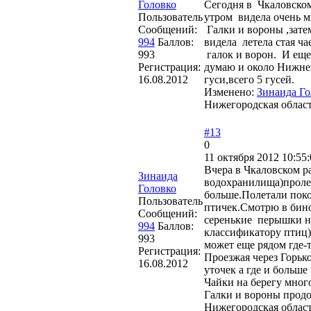
Головко
Сегодня в Чкаловско
Пользователь
утром видела очень мн
Сообщений:
Галки и вороны ,затем
994
Баллов:
видела летела стая ча
993
галок и ворон. И еще
Регистрация:
думаю и около Нижнег
16.08.2012
гуси,всего 5 гусей.
Изменено:
Зинаида Го
Нижегородская облас
#13
0
11 октября 2012 10:55:
Вчера в Чкаловском р
Зинаида
водохранилища)пролет
Головко
больше.Полетали поко
Пользователь
птичек.Смотрю в бино
Сообщений:
серенькие перышки на
994
Баллов:
классификатору птиц)
993
может еще рядом где-т
Регистрация:
Проезжая через Горько
16.08.2012
уточек а где и больше 
Чайки на берегу мног
Галки и вороны продо
Нижегородская облас