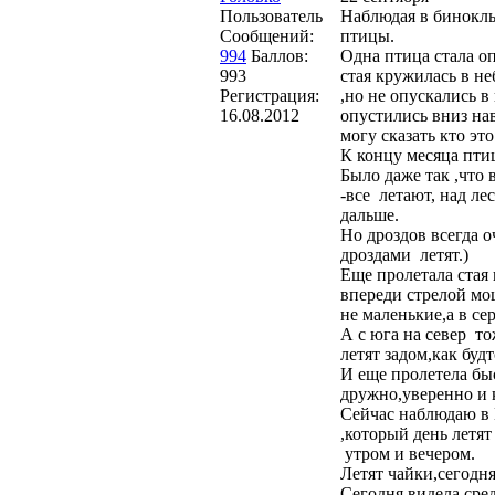
Пользователь
Наблюдая в бинокль
Сообщений:
птицы.
994
Баллов:
Одна птица стала оп
993
стая кружилась в не
Регистрация:
,но не опускались в
16.08.2012
опустились вниз на
могу сказать кто эт
К концу месяца птиц
Было даже так ,что
-все летают, над ле
дальше.
Но дроздов всегда 
дроздами летят.)
Еще пролетала стая 
впереди стрелой мо
не маленькие,а в се
А с юга на север то
летят задом,как буд
И еще пролетела быс
дружно,уверенно и 
Сейчас наблюдаю в
,который день летят
утром и вечером.
Летят чайки,сегодня
Сегодня видела сре