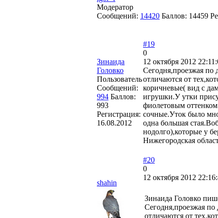
Модератор
Сообщений:
14420
Баллов:
14459
Ре
#19
0
Зинаида
12 октября 2012 22:11:
Головко
Сегодня,проезжая по 
Пользователь
отличаются от тех,кот
Сообщений:
коричневые( вид с да
994
Баллов:
игрушки.У утки прису
993
фиолетовым оттенком 
Регистрация:
сочные.Уток было мно
16.08.2012
одна большая стая.Воб
нодолго),которые у бе
Нижегородская облас
#20
0
12 октября 2012 22:16
shahin
Зинаида Головко пиш
Сегодня,проезжая по 
отличаются от тех,ко