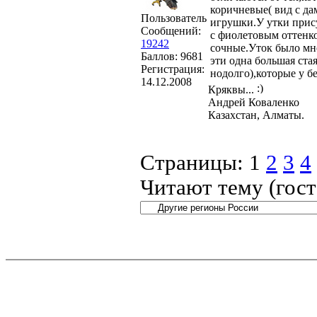
коричневые( вид с да
Пользователь
игрушки.У утки прису
Сообщений:
с фиолетовым оттенко
19242
сочные.Уток было мно
Баллов:
9681
эти одна большая ста
Регистрация:
нодолго),которые у б
14.12.2008
Кряквы...
Андрей Коваленко
Казахстан, Алматы.
Страницы:
1
2
3
4
Читают тему (гос