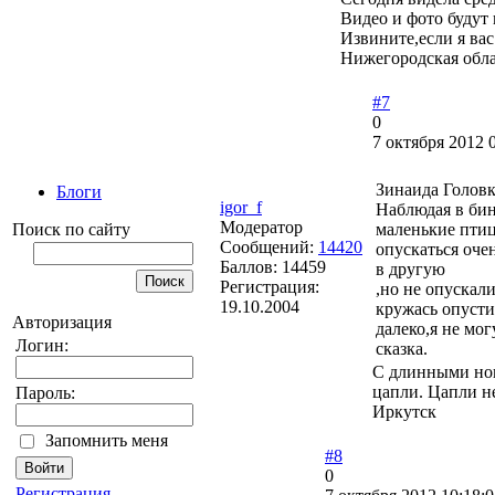
Видео и фото будут
Извините,если я ва
Нижегородская обла
#7
0
7 октября 2012 
Зинаида Головк
Блоги
igor_f
Наблюдая в бин
Модератор
маленькие птиц
Поиск по сайту
Сообщений:
14420
опускаться очен
Баллов:
14459
в другую
Регистрация:
,но не опускал
19.10.2004
кружась опусти
Авторизация
далеко,я не мо
Логин:
сказка.
С длинными ног
цапли. Цапли не
Пароль:
Иркутск
Запомнить меня
#8
0
Регистрация