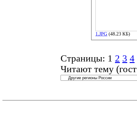
1.JPG
(48.23 КБ)
Страницы:
1
2
3
4
Читают тему (гос