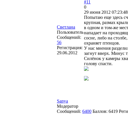
#11
0
29 июня 2012 07:23:48
Попытаю еще здесь сч
крупная, размах крыль
Светлана
в одном и том-же мест
Пользователь
нападает на проходящ
Сообщений:
сосне, либо на столбе
56
охраняет птенцов.
Регистрация:
У нас мнения раздели
29.06.2012
загнут вверх. Минус т
Силёнок у камеры хват
голову спасти.
Sanya
Модератор
Сообщений:
6400
Баллов:
6419
Реги