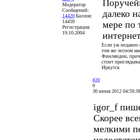
Поручей
Модератор
Сообщений:
далеко н
14420
Баллов:
14459
мере по 
Регистрация:
19.10.2004
интернете
Если уж недавно 
том же лесном мас
Финляндии, приче
стоит приглядыва
Иркутск
#20
0
30 июня 2012 04:59:3
igor_f пиш
Скорее все
мелкими п
недостато