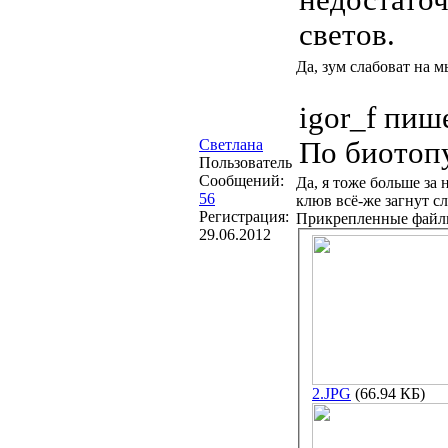
светов.
Да, зум слабоват на м
igor_f пиш
Светлана
По биотопу
Пользователь
Сообщений:
Да, я тоже больше за 
56
клюв всё-же загнут сл
Регистрация:
Прикрепленные фай
29.06.2012
2.JPG
(66.94 КБ)