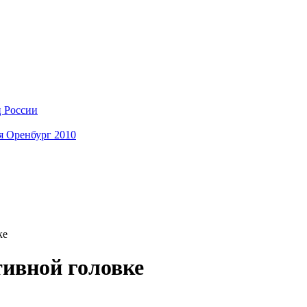
ц России
я Оренбург 2010
ке
тивной головке