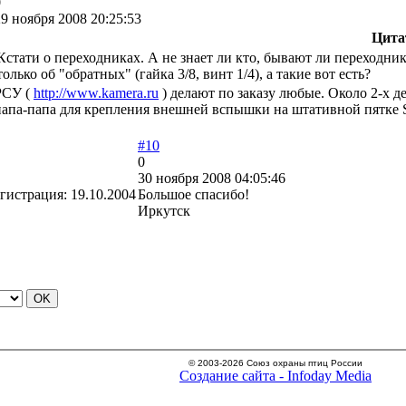
0
29 ноября 2008 20:25:53
Цита
Кстати о переходниках. А не знает ли кто, бывают ли переходн
только об "обратных" (гайка 3/8, винт 1/4), а такие вот есть?
РСУ (
http://www.kamera.ru
) делают по заказу любые. Около 2-х де
папа-папа для крепления внешней вспышки на штативной пятке Si
#10
0
30 ноября 2008 04:05:46
гистрация:
19.10.2004
Большое спасибо!
Иркутск
© 2003-2026 Союз охраны птиц России
Создание сайта - Infoday Media