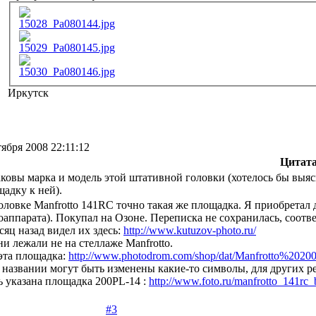
15028_Pa080144.jpg
15029_Pa080145.jpg
15030_Pa080146.jpg
Иркутск
тября 2008 22:11:12
Цитат
каковы марка и модель этой штативной головки (хотелось бы выя
адку к ней).
оловке Manfrotto 141RC точно такая же площадка. Я приобретал 
оаппарата). Покупал на Озоне. Переписка не сохранилась, соот
сяц назад видел их здесь:
http://www.kutuzov-photo.ru/
ни лежали не на стеллаже Manfrotto.
эта площадка:
http://www.photodrom.com/shop/dat/Manfrotto%2020
 названии могут быть изменены какие-то символы, для других р
ь указана площадка 200PL-14 :
http://www.foto.ru/manfrotto_141rc_
#3