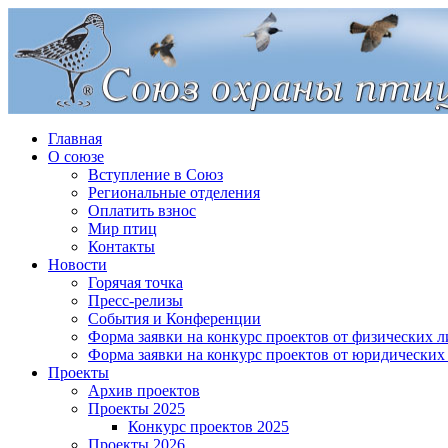
Главная
О союзе
Вступление в Союз
Региональные отделения
Оплатить взнос
Мир птиц
Контакты
Новости
Горячая точка
Пресс-релизы
События и Конференции
Форма заявки на конкурс проектов от физических л
Форма заявки на конкурс проектов от юридических
Проекты
Архив проектов
Проекты 2025
Конкурс проектов 2025
Проекты 2026