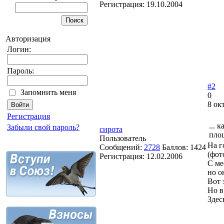
Регистрация:
19.10.2004
Авторизация
Логин:
Пароль:
#2
Запомнить меня
0
8 ок
Регистрация
... 
Забыли свой пароль?
сирота
площ
Пользователь
На г
Сообщений:
2728
Баллов:
1424
(фот
Регистрация:
12.02.2006
С ме
но о
Вот 
Но в
Здес