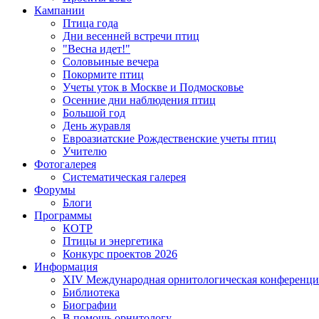
Кампании
Птица года
Дни весенней встречи птиц
"Весна идет!"
Соловьиные вечера
Покормите птиц
Учеты уток в Москве и Подмосковье
Осенние дни наблюдения птиц
Большой год
День журавля
Евроазиатские Рождественские учеты птиц
Учителю
Фотогалерея
Систематическая галерея
Форумы
Блоги
Программы
КОТР
Птицы и энергетика
Конкурс проектов 2026
Информация
XIV Международная орнитологическая конференци
Библиотека
Биографии
В помощь орнитологу