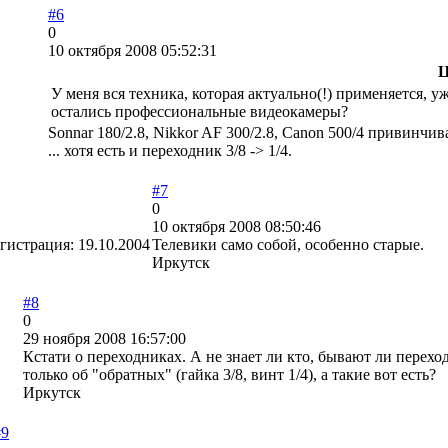
#6
0
10 октября 2008 05:52:31
Ц
У меня вся техника, которая актуально(!) применяется, у
остались профессиональные видеокамеры?
Sonnar 180/2.8, Nikkor AF 300/2.8, Canon 500/4 привинчив
... хотя есть и переходник 3/8 -> 1/4.
#7
0
10 октября 2008 08:50:46
гистрация:
19.10.2004
Телевики само собой, особенно старые.
Иркутск
#8
0
29 ноября 2008 16:57:00
Кстати о переходниках. А не знает ли кто, бывают ли пере
только об "обратных" (гайка 3/8, винт 1/4), а такие вот есть?
Иркутск
#9