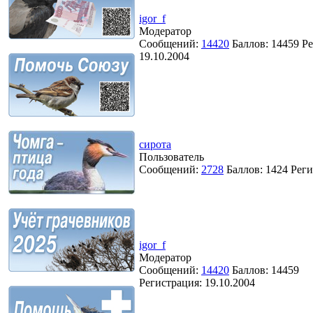
igor_f
Модератор
Сообщений:
14420
Баллов:
14459
Ре
19.10.2004
сирота
Пользователь
Сообщений:
2728
Баллов:
1424
Реги
igor_f
Модератор
Сообщений:
14420
Баллов:
14459
Регистрация:
19.10.2004