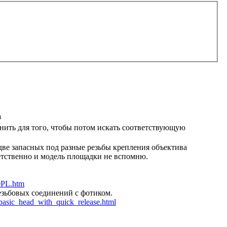
а
снить для того, чтобы потом искать соответствующую
две запасных под разные резьбы крепления объектива
ветственно и модель площадки не вспомню.
0PL.htm
езьбовых соединений с фотиком.
basic_head_with_quick_release.html