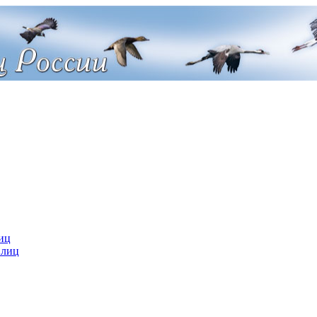
иц
 лиц