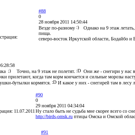
#88
0
28 ноября 2011 14:50:44
Везде по-разному
Однако на 9 этаж летать,
пища.
страция:
северо-восток Иркутской области, Бодайбо и
6:28:58
ушка
Точно, на 9 этаж не полетят.
Они же - снегири у нас в
чки прилетают, когда там корм кончается и сильные морозы нас
мушки-бутылки кормятся.
И какое у них - снегирей там в лесу 
#90
0
29 ноября 2011 04:34:04
рация:
11.07.2011
Ну стало быть не судьба мне скорее всего со с
http://birds-omsk.ru
птицы Омска и Омской обла
#91