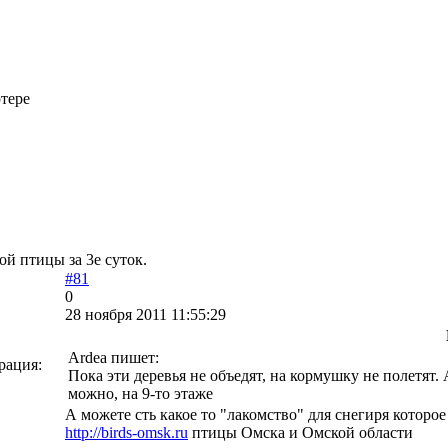
тере
й птицы за 3е суток.
#81
0
28 ноября 2011 11:55:29
Ardea пишет:
рация:
Пока эти деревья не объедят, на кормушку не полетят.
можно, на 9-то этаже
А можете сть какое то "лакомство" для снегиря которое
http://birds-omsk.ru
птицы Омска и Омской области