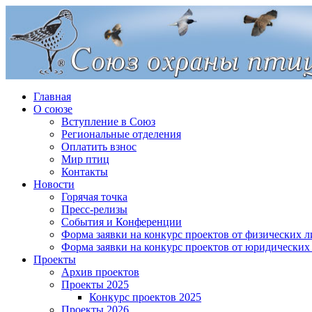
Главная
О союзе
Вступление в Союз
Региональные отделения
Оплатить взнос
Мир птиц
Контакты
Новости
Горячая точка
Пресс-релизы
События и Конференции
Форма заявки на конкурс проектов от физических л
Форма заявки на конкурс проектов от юридических
Проекты
Архив проектов
Проекты 2025
Конкурс проектов 2025
Проекты 2026