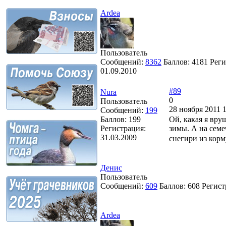
Ardea
Пользователь
Сообщений:
8362
Баллов:
4181
Реги
01.09.2010
#89
Nura
0
Пользователь
28 ноября 2011 1
Сообщений:
199
Баллов:
199
Ой, какая я вр
Регистрация:
зимы. А на семе
31.03.2009
снегири из кор
Денис
Пользователь
Сообщений:
609
Баллов:
608
Регист
Ardea