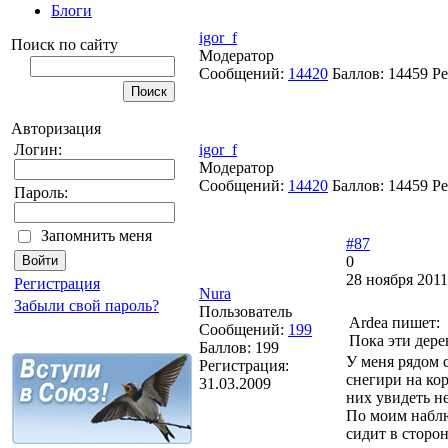
Блоги
igor_f
Поиск по сайту
Модератор
Сообщений:
14420
Баллов:
14459
Ре
Авторизация
igor_f
Логин:
Модератор
Сообщений:
14420
Баллов:
14459
Ре
Пароль:
Запомнить меня
#87
0
28 ноября 2011
Регистрация
Nura
Забыли свой пароль?
Пользователь
Ardea пишет:
Сообщений:
199
Пока эти дере
Баллов:
199
У меня рядом 
Регистрация:
снегири на ко
31.03.2009
них увидеть н
По моим наблю
сидит в сторон