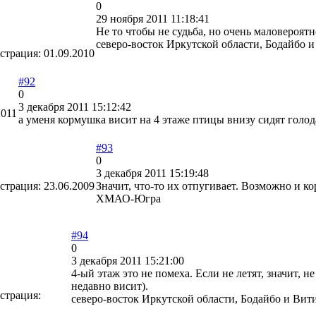
0
29 ноября 2011 11:18:41
Не то чтобы не судьба, но очень маловероятн
северо-восток Иркутской области, Бодайбо 
страция:
01.09.2010
#92
0
3 декабря 2011 15:12:42
2011
а уменя кормушка висит на 4 этаже птицы внизу сидят голо
#93
0
3 декабря 2011 15:19:48
страция:
23.06.2009
Значит, что-то их отпугивает. Возможно и ко
ХМАО-Югра
#94
0
3 декабря 2011 15:21:00
4-ый этаж это не помеха. Если не летят, значит, 
недавно висит).
страция:
северо-восток Иркутской области, Бодайбо и Ви