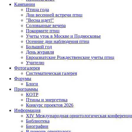
Кампании
Птица года
Дни весенней встречи птиц
"Весна идет!"
Соловьиные вечера
Покормите птиц
Учеты уток в Москве и Подмосковье
Осенние дни наблюдения птиц
Большой год
День журавля
Евроазиатские Рождественские учеты птиц
Учителю
Фотогалерея
Систематическая галерея
Форумы
Блоги
Программы
КОТР
Птицы и энергетика
Конкурс проектов 2026
Информация
XIV Международная орнитологическая конференци
Библиотека
Биографии
В помощь орнитологу