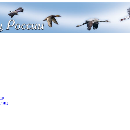
иц
 лиц