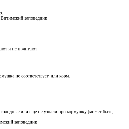
о.
и Витимский заповедник
дают и не прлитают
рмушка не соответствует, или корм.
не голодные или еще не узнали про кормушку (может быть,
тимский заповедник