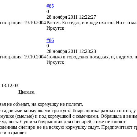
#85
0
28 ноября 2011 12:22:27
гистрация:
19.10.2004
Растет. Его едят, и вроде охотно. Но его ма
Иркутск
#86
0
28 ноября 2011 12:23:23
гистрация:
19.10.2004
(только в городских посадках, и, видимо
Иркутск
 13:12:03
Цитата
вья не объедят, на кормушку не полетят.
с садовыми кормушками три куста боярышника разных сортов, у 
рмушке (смелые) и под кормушкой с семечками. Обращала я вниман
е удалось. Сушила боярышник для снегирей, тоже не клюют.
дениям снегири не на всякую кормушку сядут. Предпочитают тр
е и охраняет.