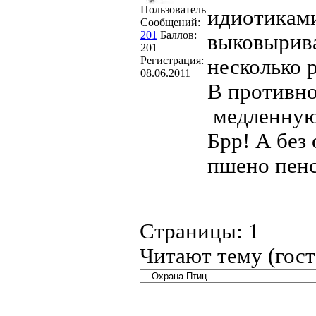
Пользователь
идиотиками)
Сообщений:
201
Баллов:
выковырива
201
Регистрация:
несколько 
08.06.2011
В противно
медленную 
Брр! А без 
пшено пенс
Страницы:
1
Читают тему (гос