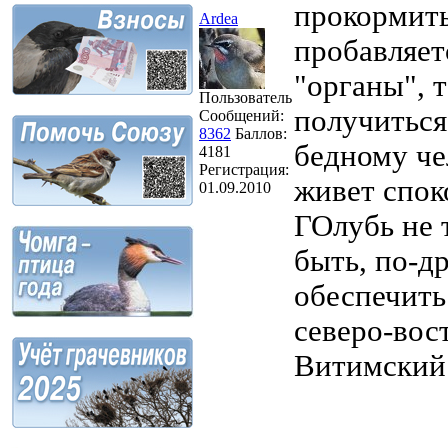
прокормить
Ardea
пробавляет
"органы", 
Пользователь
получиться
Сообщений:
8362
Баллов:
бедному че
4181
Регистрация:
живет спок
01.09.2010
ГОлубь не 
быть, по-д
обеспечить
северо-вос
Витимский