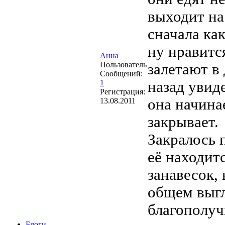
выходит на 
сначала ка
ну нравитс
Анна
Пользователь
залетают в 
Сообщений:
1
назад увид
Регистрация:
она начинае
13.08.2011
закрывает.
Закралось 
её находитс
занавесок, 
общем выгл
благополуч
Блоги