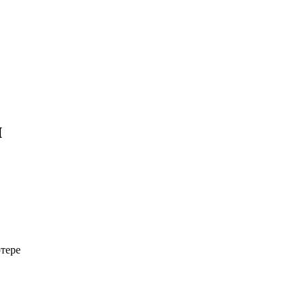
н
тере