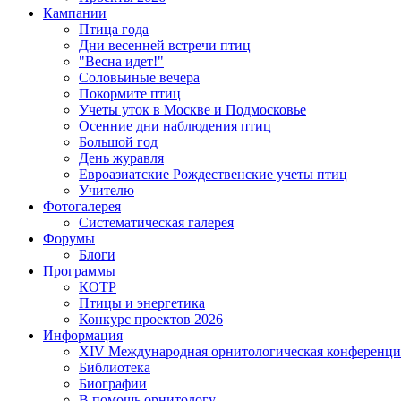
Кампании
Птица года
Дни весенней встречи птиц
"Весна идет!"
Соловьиные вечера
Покормите птиц
Учеты уток в Москве и Подмосковье
Осенние дни наблюдения птиц
Большой год
День журавля
Евроазиатские Рождественские учеты птиц
Учителю
Фотогалерея
Систематическая галерея
Форумы
Блоги
Программы
КОТР
Птицы и энергетика
Конкурс проектов 2026
Информация
XIV Международная орнитологическая конференци
Библиотека
Биографии
В помощь орнитологу