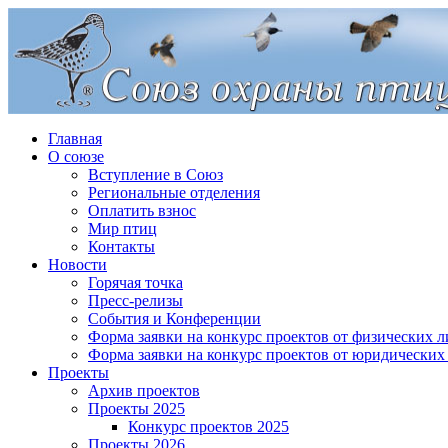
Главная
О союзе
Вступление в Союз
Региональные отделения
Оплатить взнос
Мир птиц
Контакты
Новости
Горячая точка
Пресс-релизы
События и Конференции
Форма заявки на конкурс проектов от физических л
Форма заявки на конкурс проектов от юридических
Проекты
Архив проектов
Проекты 2025
Конкурс проектов 2025
Проекты 2026