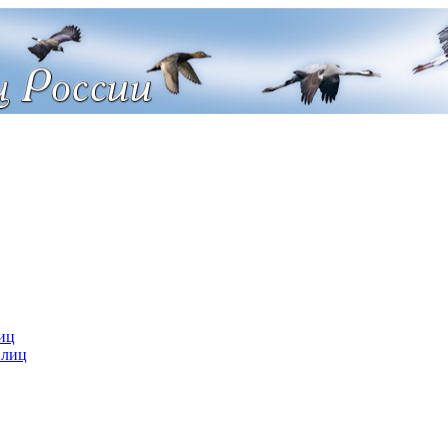
иц
 лиц