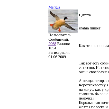
Mergus
Цитата
shahin пишет:
Пользователь
Сообщений:
2068
Баллов:
Как это не попала
1054
Регистрация:
01.06.2009
Так вот есть сомн
ее песню. Из пено
очень своебразна
А птица, которая 
Короткохвостку я 
на конус, как у к
сравнить было не 
пеночка?
Корольковая почти
желтая полоска и 