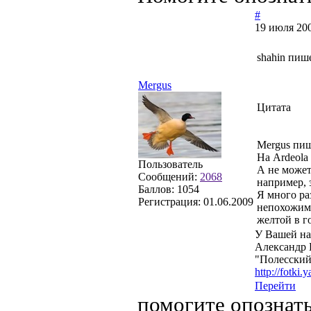
#
19 июля 200
shahin пиш
Mergus
Цитата
Mergus пиш
На Ardeola
Пользователь
А не может
Сообщений:
2068
например, 
Баллов:
1054
Я много ра
Регистрация:
01.06.2009
непохожими
желтой в г
У Вашей на
Александр 
"Полесский
http://fotki
Перейти
помогите опознат