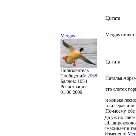
Цитата
Mergus пишет:
Mergus
Цитата
Пользователь
Сообщений:
2068
Наталья Абрам
Баллов:
1054
Регистрация:
это слеток го
01.06.2009
и конька лесн
или серая или
По-моему, обе
Да уж по слёт
ad.,ширококлю
смахивает в та
Изменено:
Mer