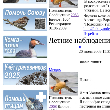
В воскресенье 
родственник?),
утятами. На вс
Пользователь
Сообщений:
2068
Чернеть конечн
Баллов:
1054
Александр Вар
Регистрация:
"Полесский ту
01.06.2009
http://fotki.yand
Перейти
Летние наблюдени
#
20 июля 2009 15:3
shahin пишет:
Mergus
Цитата
Илья Уколов пише
я ж дал выше ссыл
Пользователь
Я попробую сегод
Сообщений:
пестрины на спин
2068
Баллов: