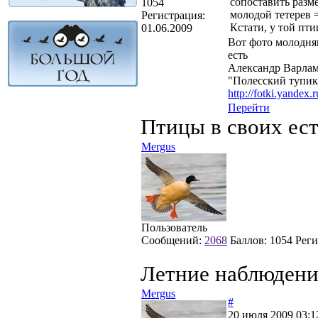
сопоставить разм
1054
молодой тетерев =
Регистрация:
Кстати, у той пт
01.06.2009
Вот фото молодняк
есть
Александр Варла
"Полесский тупик
http://fotki.yandex.
Перейти
Птицы в своих ес
Mergus
Пользователь
Сообщений:
2068
Баллов:
1054
Реги
Летние наблюдени
Mergus
#
20 июля 2009 03:1