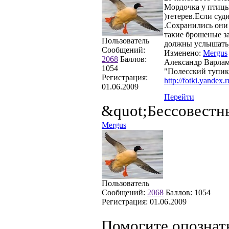
Мордочка у птицы
)тетерев.Если суд
.Сохранились они 
такие брошеные за
Пользователь
должны услышать,а
Сообщений:
Изменено:
Mergus
2068
Баллов:
Александр Варла
1054
"Полесский тупик
Регистрация:
http://fotki.yandex.
01.06.2009
Перейти
&quot;Бессовестн
Mergus
Пользователь
Сообщений:
2068
Баллов:
1054
Регистрация:
01.06.2009
Помогите опознат