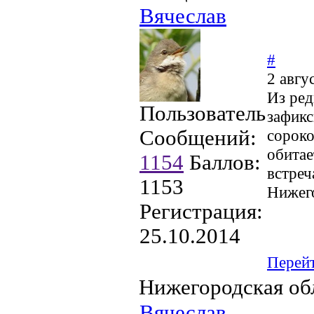
Вячеслав
#
2 авгу
Из ред
Пользователь
зафикс
Сообщений:
сороко
обитае
1154
Баллов:
встреч
1153
Нижег
Регистрация:
25.10.2014
Перей
Нижегородская об
Вячеслав