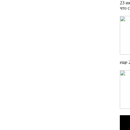
23 и
что 
еще 