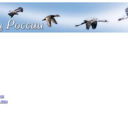
иц
 лиц