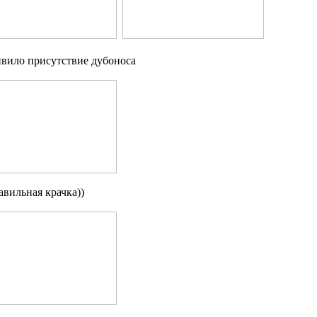
ивило присутствие дубоноса
авильная крачка))