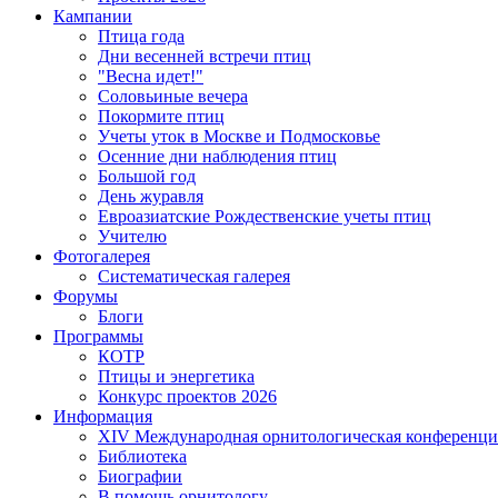
Кампании
Птица года
Дни весенней встречи птиц
"Весна идет!"
Соловьиные вечера
Покормите птиц
Учеты уток в Москве и Подмосковье
Осенние дни наблюдения птиц
Большой год
День журавля
Евроазиатские Рождественские учеты птиц
Учителю
Фотогалерея
Систематическая галерея
Форумы
Блоги
Программы
КОТР
Птицы и энергетика
Конкурс проектов 2026
Информация
XIV Международная орнитологическая конференци
Библиотека
Биографии
В помощь орнитологу