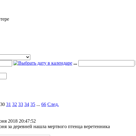
тере
...
30
31
32
33
34
35
...
66
След.
юня 2018 20:47:52
юня за деревней нашла мертвого птенца веретенника