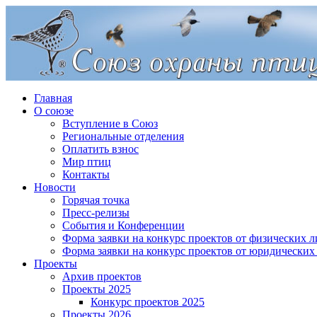
Главная
О союзе
Вступление в Союз
Региональные отделения
Оплатить взнос
Мир птиц
Контакты
Новости
Горячая точка
Пресс-релизы
События и Конференции
Форма заявки на конкурс проектов от физических л
Форма заявки на конкурс проектов от юридических
Проекты
Архив проектов
Проекты 2025
Конкурс проектов 2025
Проекты 2026