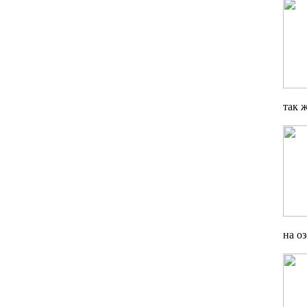
так 
на о