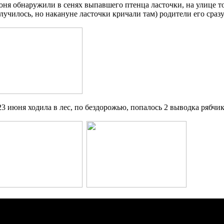
юня обнаружили в сенях выпавшего птенца ласточки, на улице тол
случилось, но накануне ласточки кричали там) родители его сраз
23 июня ходила в лес, по бездорожью, попалось 2 выводка рябчи