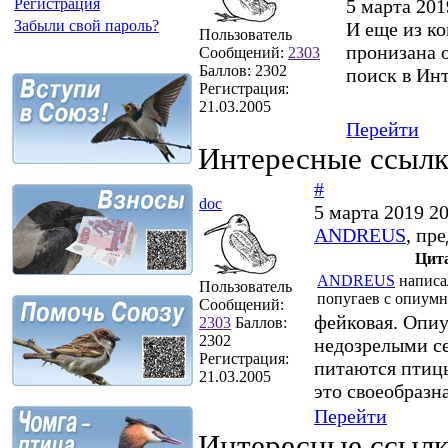
5 марта 201
Регистрация
Забыли свой пароль?
И еще из ко
Пользователь
пронизана 
Сообщений:
2303
Баллов:
2302
поиск в Инт
Регистрация:
21.03.2005
Перейти
Интересные ссыл
#
doc
5 марта 2019 20
ANDREUS
, пр
Цит
ANDREUS
написа
Пользователь
попугаев с опиум
Сообщений:
фейковая. Опиу
2303
Баллов:
2302
недозрелыми с
Регистрация:
питаются птицы
21.03.2005
это своеобразн
Перейти
Интересные ссыл