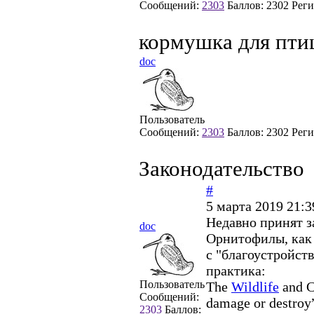
Сообщений:
2303
Баллов:
2302
Реги
кормушка для пти
doc
Пользователь
Сообщений:
2303
Баллов:
2302
Реги
Законодательство
#
5 марта 2019 21:3
Недавно принят з
doc
Орнитофилы, как 
с "благоустройст
практика:
Пользователь
The
Wildlife
and Co
Сообщений:
damage or destroy” 
2303
Баллов: