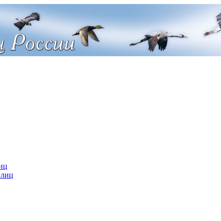
иц
 лиц