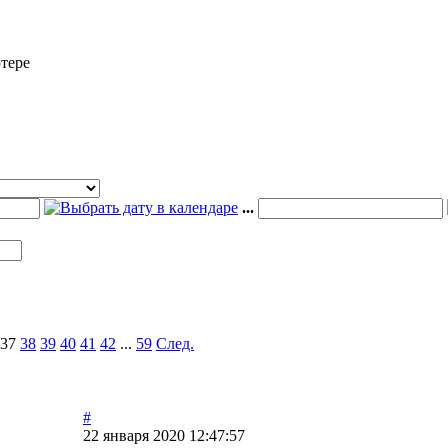
тере
...
37
38
39
40
41
42
...
59
След.
#
22 января 2020 12:47:57