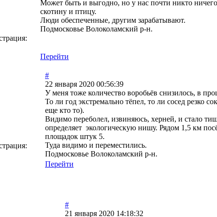
Может быть и выгодно, но у нас почти никто ничего 
скотину и птицу.
Люди обеспеченные, другим зарабатывают.
Подмосковье Волоколамский р-н.
страция:
Перейти
#
22 января 2020 00:56:39
У меня тоже количество воробьёв снизилось, в пр
То ли год экстремально тёпел, то ли сосед резко 
еще кто то).
Видимо переболел, извиняюсь, херней, и стало тиш
определяет экологическую нишу. Рядом 1,5 км посё
площадок штук 5.
Туда видимо и переместились.
страция:
Подмосковье Волоколамский р-н.
Перейти
#
21 января 2020 14:18:32