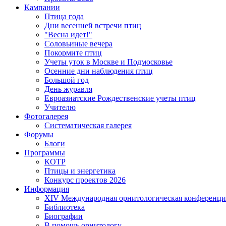
Кампании
Птица года
Дни весенней встречи птиц
"Весна идет!"
Соловьиные вечера
Покормите птиц
Учеты уток в Москве и Подмосковье
Осенние дни наблюдения птиц
Большой год
День журавля
Евроазиатские Рождественские учеты птиц
Учителю
Фотогалерея
Систематическая галерея
Форумы
Блоги
Программы
КОТР
Птицы и энергетика
Конкурс проектов 2026
Информация
XIV Международная орнитологическая конференци
Библиотека
Биографии
В помощь орнитологу