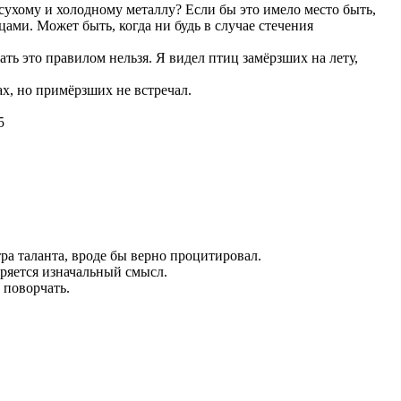
сухому и холодному металлу? Если бы это имело место быть,
ми. Может быть, когда ни будь в случае стечения
тать это правилом нельзя. Я видел птиц замёрзших на лету,
х, но примёрзших не встречал.
5
ра таланта, вроде бы верно процитировал.
еряется изначальный смысл.
 поворчать.