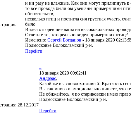
и ни разу не влажные. Как они могут прилипнуть к 
то все провода были бы увешаны примерзшими птица
обстоятельств,
несколько птиц и постигла сия грустная участь, счи
было,
страция:
Видел отгоревшие лапы на высоковольтных провода
Ответьте те , кто реально видел примерзших птиц?
Изменено:
Сергей Богданов
-
18 января 2020 02:13:5
Подмосковье Волоколамский р-н.
Перейти
#
18 января 2020 00:02:41
Андрэас
,
Какой же вы словоохотливый! Краткость сест
Вы так много и эмоционально пишете, что т
Не обижайтесь, я по стариковски имею право
Подмосковье Волоколамский р-н.
страция:
28.12.2017
Перейти