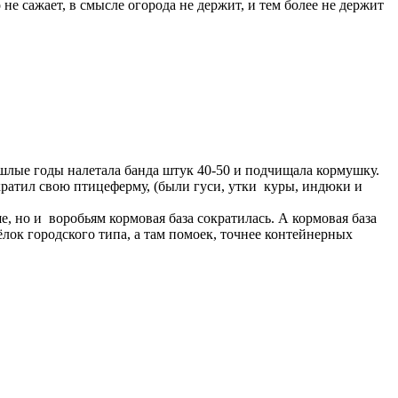
не сажает, в смысле огорода не держит, и тем более не держит
ошлые годы налетала банда штук 40-50 и подчищала кормушку.
сократил свою птицеферму, (были гуси, утки куры, индюки и
е, но и воробьям кормовая база сократилась. А кормовая база
лок городского типа, а там помоек, точнее контейнерных