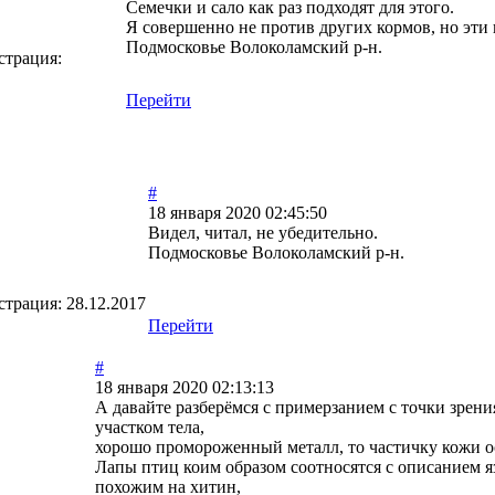
Семечки и сало как раз подходят для этого.
Я совершенно не против других кормов, но эти
Подмосковье Волоколамский р-н.
страция:
Перейти
#
18 января 2020 02:45:50
Видел, читал, не убедительно.
Подмосковье Волоколамский р-н.
страция:
28.12.2017
Перейти
#
18 января 2020 02:13:13
А давайте разберёмся с примерзанием с точки зрен
участком тела,
хорошо промороженный металл, то частичку кожи ос
Лапы птиц коим образом соотносятся с описанием я
похожим на хитин,