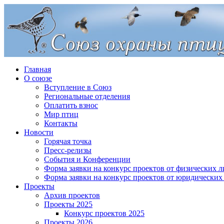
Главная
О союзе
Вступление в Союз
Региональные отделения
Оплатить взнос
Мир птиц
Контакты
Новости
Горячая точка
Пресс-релизы
События и Конференции
Форма заявки на конкурс проектов от физических л
Форма заявки на конкурс проектов от юридических
Проекты
Архив проектов
Проекты 2025
Конкурс проектов 2025
Проекты 2026