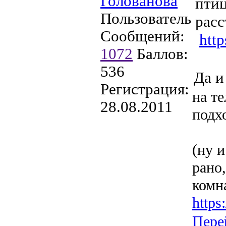
Голованова
птиц
Пользователь
расс
Сообщений:
htt
1072
Баллов:
536
Да и
Регистрация:
на т
28.08.2011
подх
(ну 
рано
комна
http
Пере