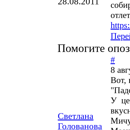
28.08.2011
соби
отле
http
Пере
Помогите опоз
#
8 авг
Вот, 
"Пад
У це
вкусн
Светлана
Мичу
Голованова