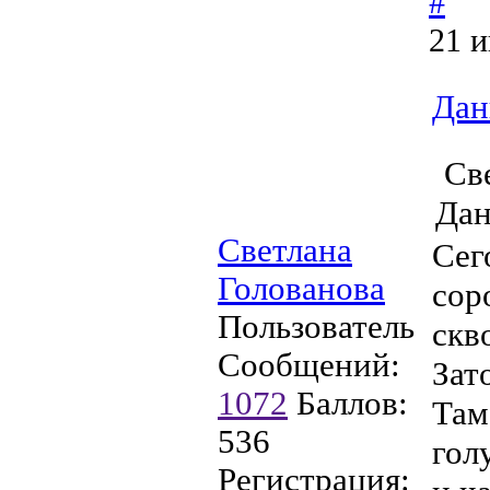
#
21 и
Дан
Све
Дан
Светлана
Сег
Голованова
сор
Пользователь
скв
Сообщений:
Зат
1072
Баллов:
Там
536
гол
Регистрация: