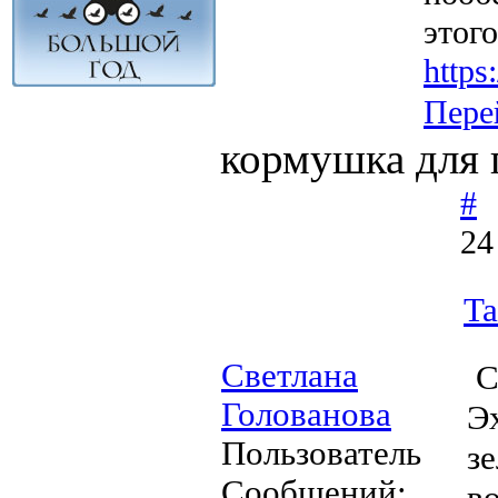
этог
http
Пере
кормушка для 
#
24
Ta
Светлана
С
Голованова
Эх
Пользователь
з
Сообщений:
в