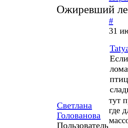
Ожиревший леб
#
31 и
Taty
Если
лома
птиц
слад
тут 
Светлана
где 
Голованова
масс
Пользователь