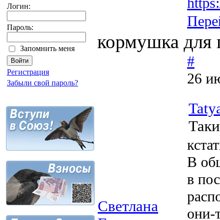
http
Логин:
Пере
Пароль:
кормушка для 
Запомнить меня
#
Регистрация
26 и
Забыли свой пароль?
Taty
Таки
кста
В общ
в по
расп
Светлана
они-