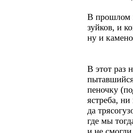
В прошлом г
зуйков, и к
ну и камено
В этот раз 
пытавшийся
пеночку (по
ястреба, ни
да трясогуз
где мы тогд
и не смогли