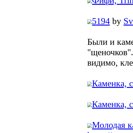
Фифи, Trin
5194
by
Sv
Были и каме
"щеночков".
видимо, кле
Каменка, с
Каменка, с
Молодая к