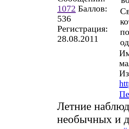
1072
Баллов:
Св
536
ко
Регистрация:
по
28.08.2011
од
Им
ма
Из
ht
Пе
Летние наблюд
необычных и д