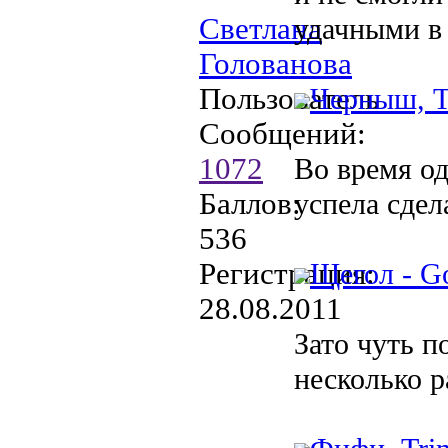
Светлана
удачными в 
Голованова
Пользователь
Черныш, Tr
Сообщений:
1072
Во время од
Баллов:
успела сдел
536
Регистрация:
Щегол - Go
28.08.2011
Зато чуть п
несколько р