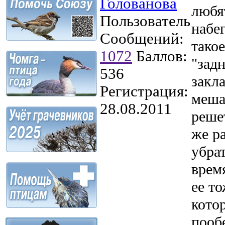
Голованова
любя
Пользователь
набе
Сообщений:
тако
1072
Баллов:
"задн
536
закл
Регистрация:
меша
28.08.2011
решет
же р
убрат
врем
ее т
кото
пообе