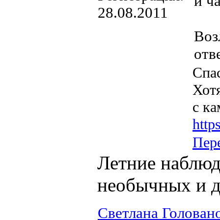
и ч
28.08.2011
Воз
отв
Спас
Хотя
с к
http
Пер
Летние наблюд
необычных и д
Светлана Голован