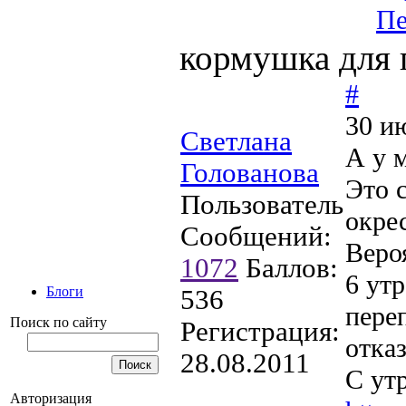
Пе
кормушка для 
#
30 и
Светлана
А у 
Голованова
Это с
Пользователь
окре
Сообщений:
Вероя
1072
Баллов:
6 утр
Блоги
536
пере
Поиск по сайту
Регистрация:
отка
28.08.2011
С утр
Авторизация