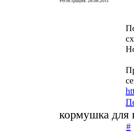
Регистрация:
28.08.2011
П
сх
Но
Пр
се
ht
П
кормушка для 
#