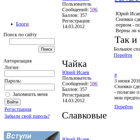
Пользователь
Сообщений:
596
Юрий Исае
Баллов:
357
Снимки сде
Регистрация:
Блоги
первом - п
14.03.2012
Верны ли 
Поиск по сайту
Так и 
Большое сп
Перейти
Авторизация
Чайка
Логин:
Юрий Исаев
#
Пользователь
3 июня 2016
Пароль:
Сообщений:
596
Снимки сде
Баллов:
357
- полагаю о
Запомнить меня
Регистрация:
мои предпо
14.03.2012
Перейти
Регистрация
Славковые
Забыли свой пароль?
Юрий Исаев