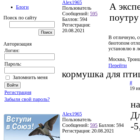
Alex1965
А эксп
Блоги
Пользователь
Сообщений:
595
поутру
Поиск по сайту
Баллов:
594
Регистрация:
20.08.2021
В отличную, с
биотопом отло
Авторизация
установлю в ле
Логин:
Москва, Трои
Пароль:
Перейти
кормушка для пти
Запомнить меня
#
19 и
Регистрация
Забыли свой пароль?
на
Дл
Alex1965
Пользователь
-5
Сообщений:
595
Баллов:
594
Регистрация:
20.08.2021