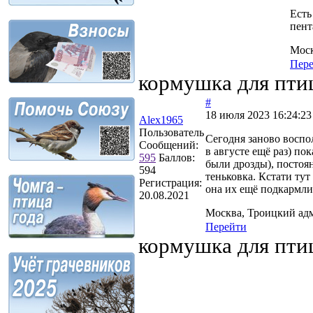
Есть
пент
Моск
Пер
кормушка для пти
#
18 июля 2023 16:24:23
Alex1965
Пользователь
Сегодня заново воспо
Сообщений:
в августе ещё раз) по
595
Баллов:
были дрозды), постоян
594
теньковка. Кстати ту
Регистрация:
она их ещё подкармли
20.08.2021
Москва, Троицкий ад
Перейти
кормушка для пти