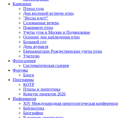
Кампании
Птица года
Дни весенней встречи птиц
"Весна идет!"
Соловьиные вечера
Покормите птиц
Учеты уток в Москве и Подмосковье
Осенние дни наблюдения птиц
Большой год
День журавля
Евроазиатские Рождественские учеты птиц
Учителю
Фотогалерея
Систематическая галерея
Форумы
Блоги
Программы
КОТР
Птицы и энергетика
Конкурс проектов 2026
Информация
XIV Международная орнитологическая конференци
Библиотека
Биографии
В помощь орнитологу