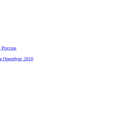
ц России
я Оренбург 2010