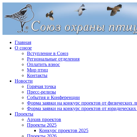
Главная
О союзе
Вступление в Союз
Региональные отделения
Оплатить взнос
Мир птиц
Контакты
Новости
Горячая точка
Пресс-релизы
События и Конференции
Форма заявки на конкурс проектов от физических л
Форма заявки на конкурс проектов от юридических
Проекты
Архив проектов
Проекты 2025
Конкурс проектов 2025
Проекты 2026