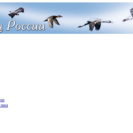
иц
 лиц