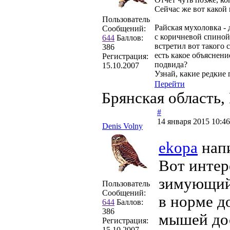
Сейчас же вот какой 
Пользователь
Райская мухоловка -
Сообщений:
с коричневой спиной T
644
Баллов:
встретил вот такого 
386
есть какое объяснен
Регистрация:
подвида?
15.10.2007
Узнай, какие редкие
Перейти
Брянская область,
#
14 января 2015 10:46
Denis Volny
ekopa
напи
Вот интер
зимующий 
Пользователь
Сообщений:
в норме д
644
Баллов:
386
мышей дос
Регистрация:
15.10.2007