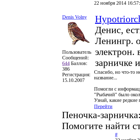
22 ноября 2014 16:57
Hypotriorc
Denis Volny
Денис, ест
Ленингр. о
электрон. 
Пользователь
Сообщений:
зарничке и
644
Баллов:
386
Спасибо, но что-то н
Регистрация:
название...
15.10.2007
Помогли с информаци
"Рыбачий" было око
Узнай, какие редкие
Перейти
Пеночка-зарничка:
Помогите найти ст
#