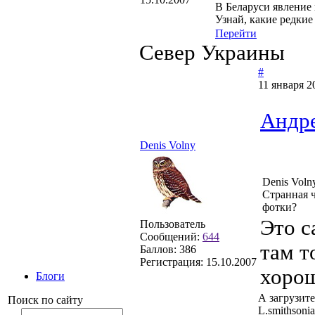
В Беларуси явление 
Узнай, какие редкие
Перейти
Север Украины
#
11 января 2
Андр
Denis Volny
Denis Vol
Странная ч
фотки?
Это с
Пользователь
Сообщений:
644
там т
Баллов:
386
Регистрация:
15.10.2007
хоро
Блоги
А загрузите
Поиск по сайту
L.smithsoni