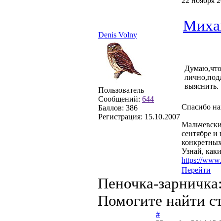
22 ноября 2
Миха
Denis Volny
Думаю,что
лично,под
выяснить.
Пользователь
Сообщений:
644
Спасибо на
Баллов:
386
Регистрация:
15.10.2007
Мальчевски
сентябре и
конкретных
Узнай, как
https://www
Перейти
Пеночка-зарничка:
Помогите найти ст
#