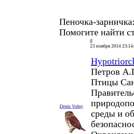
Пеночка-зарничка:
Помогите найти ст
#
23 ноября 2014 23:14
Hypotriorc
Петров А.Г
Птицы Сан
Правитель
природопо
Denis Volny
среды и о
безопасно