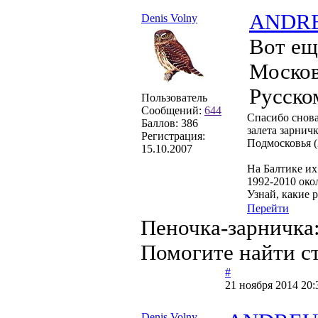
ANDR
Denis Volny
Вот ещ
Москов
Русско
Пользователь
Сообщений:
644
Спасибо снова!
Баллов:
386
залета зарнич
Регистрация:
Подмосковья (
15.10.2007
На Балтике их
1992-2010 око
Узнай, какие 
Перейти
Пеночка-зарничка:
Помогите найти ст
#
21 ноября 2014 20:
Denis Volny