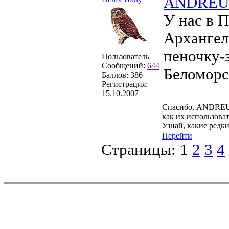
ANDREU
У нас в 
Архангел
пеночку-
Пользователь
Сообщений:
644
Беломорс
Баллов:
386
Регистрация:
15.10.2007
Спасибо, ANDREUS!
как их использоват
Узнай, какие редк
Перейти
Страницы:
1
2
3
4