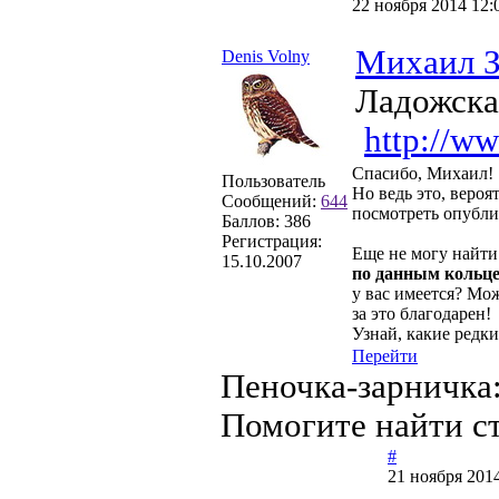
22 ноября 2014 12:
Михаил З
Denis Volny
Ладожска
http://ww
Спасибо, Михаил!
Пользователь
Но ведь это, вероя
Сообщений:
644
посмотреть опубли
Баллов:
386
Регистрация:
Еще не могу найти 
15.10.2007
по данным кольцев
у вас имеется? Мож
за это благодарен!
Узнай, какие редк
Перейти
Пеночка-зарничка:
Помогите найти ст
#
21 ноября 2014